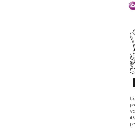
L’
pr
ve
il
pe