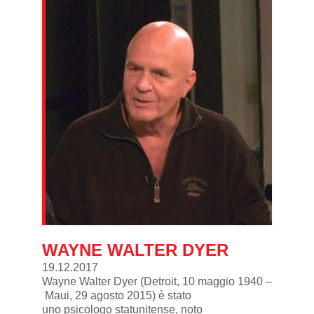
WAYNE WALTER DYER
19.12.2017
Wayne Walter Dyer
(
Detroit
,
10 maggio
1940
–
Maui
,
29 agosto
2015
) è stato
uno
psicologo
statunitense
, noto