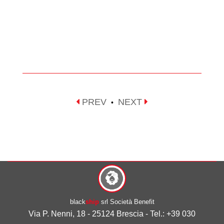
PREV
NEXT
•
black
ship
srl Società Benefit
Via P. Nenni, 18 - 25124 Brescia - Tel.: +39 030