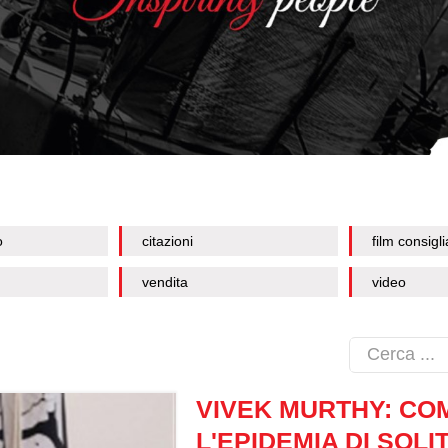
o
citazioni
film consigli
vendita
video
VIVEK MURTHY: CO
L'EPIDEMIA DI SOL