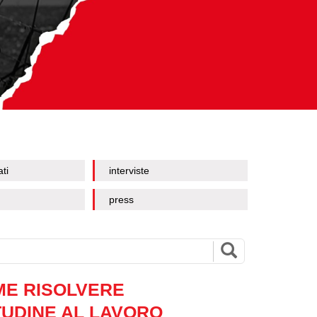
ati
interviste
press
ME RISOLVERE
ITUDINE AL LAVORO