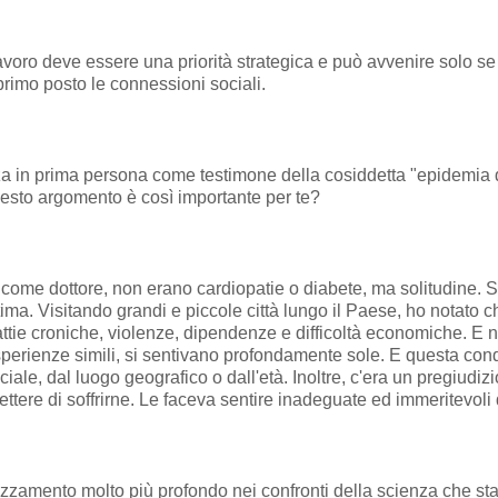
voro deve essere una priorità strategica e può avvenire solo se tu
primo posto le connessioni sociali.
nza in prima persona come testimone della cosiddetta "epidemia
uesto argomento è così importante per te?
, come dottore, non erano cardiopatie o diabete, ma solitudine. 
tima. Visitando grandi e piccole città lungo il Paese, ho notato 
malattie croniche, violenze, dipendenze e difficoltà economiche. E
erienze simili, si sentivano profondamente sole. E questa condi
e, dal luogo geografico o dall'età. Inoltre, c'era un pregiudizio
tere di soffrirne. Le faceva sentire inadeguate ed immeritevoli
zamento molto più profondo nei confronti della scienza che sta d