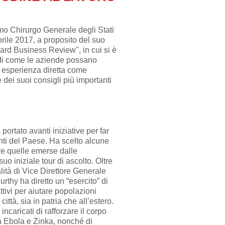
mo Chirurgo Generale degli Stati
rile 2017, a proposito del suo
vard Business Review", in cui si è
, di come le aziende possano
ua esperienza diretta come
dei suoi consigli più importanti
rtato avanti iniziative per far
enti del Paese. Ha scelto alcune
are quelle emerse dalle
suo iniziale tour di ascolto. Oltre
lità di Vice Direttore Generale
thy ha diretto un “esercito” di
attivi per aiutare popolazioni
città, sia in patria che all’estero.
incaricati di rafforzare il corpo
a Ebola e Zinka, nonché di