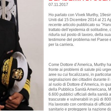
07.11.2017
Ho parlato con Vivek Murthy, 19esi
Uniti dal 15 Dicembre 2014 al 21 Ap
recente articolo pubblicato su "Har
trattato dell’epidemia di solitudine
ridurla sul posto di lavoro, della s
testimone del problema nel Paese e 
per la carriera.
Come Dottore d’America, Murthy ha po
fronte ai problemi di salute più urg
aree su cui focalizzarsi, in particol
segnalazioni dei cittadini durante il 
al ruolo di Dottore d’America, in qua
della Pubblica Sanità Americana, Mur
6.600 pubblici ufficiali della sanità 
trascurate e vulnerabili in più di 800 
Ha lavorato con centinaia di ufficiali 
sanitario e proteggere la nazione d