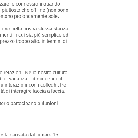
orzare le connessioni quando
 piuttosto che off line (non sono
sentono profondamente sole.
alcuno nella nostra stessa stanza
omenti in cui sia più semplice ed
ezzo troppo alto, in termini di
e relazioni. Nella nostra cultura
odi di vacanza – diminuendo il
 interazioni con i colleghi. Per
à di interagire faccia a faccia.
er o partecipano a riunioni
quella causata dal fumare 15