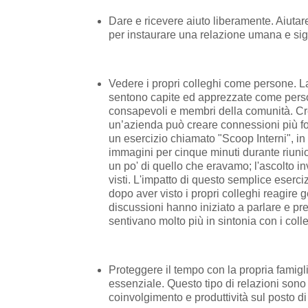
Dare e ricevere aiuto liberamente. Aiuta
per instaurare una relazione umana e sign
Vedere i propri colleghi come persone. La
sentono capite ed apprezzate come persone 
consapevoli e membri della comunità. Crean
un’azienda può creare connessioni più for
un esercizio chiamato "Scoop Interni", in
immagini per cinque minuti durante riunion
un po' di quello che eravamo; l'ascolto i
visti. L'impatto di questo semplice eserc
dopo aver visto i propri colleghi reagire 
discussioni hanno iniziato a parlare e pr
sentivano molto più in sintonia con i col
Proteggere il tempo con la propria famiglia
essenziale. Questo tipo di relazioni sono 
coinvolgimento e produttività sul posto di