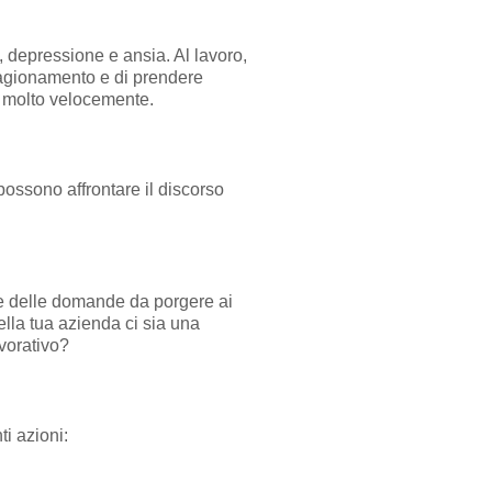
, depressione e ansia. Al lavoro,
i ragionamento e di prendere
e” molto velocemente.
possono affrontare il discorso
ne delle domande da porgere ai
ella tua azienda ci sia una
avorativo?
ti azioni: