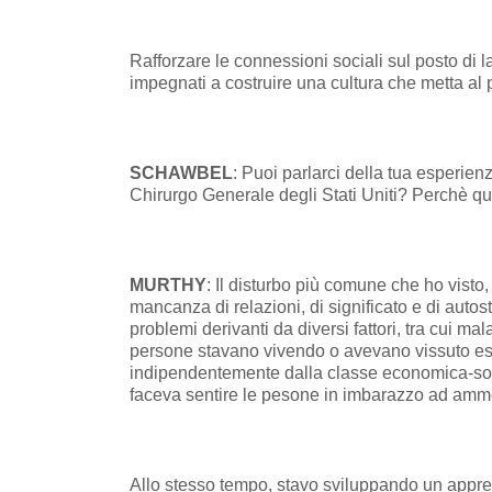
Rafforzare le connessioni sociali sul posto di la
impegnati a costruire una cultura che metta al 
SCHAWBEL
: Puoi parlarci della tua esperie
Chirurgo Generale degli Stati Uniti? Perchè q
MURTHY
: Il disturbo più comune che ho visto
mancanza di relazioni, di significato e di autos
problemi derivanti da diversi fattori, tra cui 
persone stavano vivendo o avevano vissuto esp
indipendentemente dalla classe economica-social
faceva sentire le pesone in imbarazzo ad ammet
Allo stesso tempo, stavo sviluppando un apprez