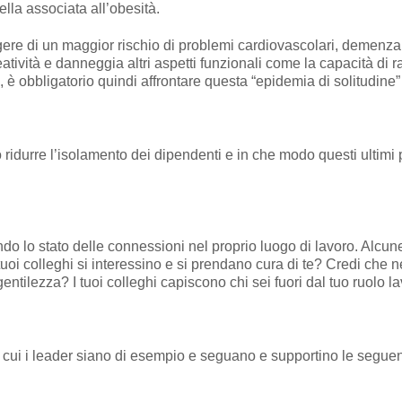
ella associata all’obesità.
rgere di un maggior rischio di problemi cardiovascolari, demenza
reatività e danneggia altri aspetti funzionali come la capacità d
ro, è obbligatorio quindi affrontare questa “epidemia di solitudin
ridurre l’isolamento dei dipendenti e in che modo questi ultimi 
ndo lo stato delle connessioni nel proprio luogo di lavoro. Alcu
uoi colleghi si interessino e si prendano cura di te? Credi che n
 gentilezza? I tuoi colleghi capiscono chi sei fuori dal tuo ruolo l
in cui i leader siano di esempio e seguano e supportino le seguen