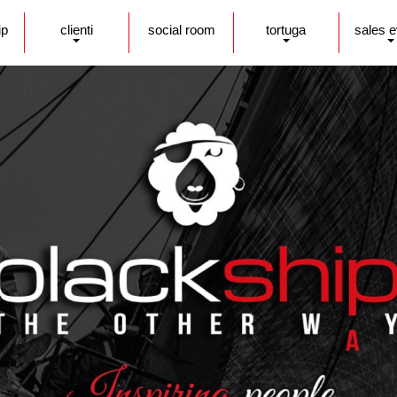
ip
clienti
social room
tortuga
sales 