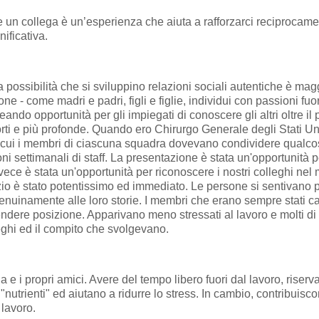
re un collega è un’esperienza che aiuta a rafforzarci reciproc
ificativa.
 possibilità che si sviluppino relazioni sociali autentiche è ma
- come madri e padri, figli e figlie, individui con passioni fuori
do opportunità per gli impiegati di conoscere gli altri oltre il p
ti e più profonde. Quando ero Chirurgo Generale degli Stati Uniti
 cui i membri di ciascuna squadra dovevano condividere qualcosa
i settimanali di staff. La presentazione è stata un'opportunità 
nvece è stata un'opportunità per riconoscere i nostri colleghi ne
izio è stato potentissimo ed immediato. Le persone si sentivano p
genuinamente alle loro storie. I membri che erano sempre stati ca
endere posizione. Apparivano meno stressati al lavoro e molti di
leghi ed il compito che svolgevano.
 e i propri amici. Avere del tempo libero fuori dal lavoro, riserva
"nutrienti" ed aiutano a ridurre lo stress. In cambio, contribuis
 lavoro.