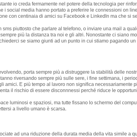
stante io creda fermamente nel potere della tecnologia per rinf
ne i social media hanno portato a preferire le connessioni on line
ersone con centinaia di amici su Facebook e LinkedIn ma che si 
 un sms piuttosto che parlare al telefono, o inviare una mail a qu
sempre più la distanza tra noi e gli altri. Nonostante ci siano m
hiederci se siamo giunti ad un punto in cui stiamo pagando un pr
 evolvendo, porta sempre più a distruggere la stabilità delle nostr
stanno riversando sempre più sulle sere, i fine settimana, i peri
li amici. E più tempo al lavoro non significa necessariamente più
enta il rischio di essere disconnnessi perché riduce le opportunit
pace luminosi e spaziosi, ma tutte fissano lo schermo del comput
ttersi a livello umano è scarsa.
sociate ad una riduzione della durata media della vita simile a 