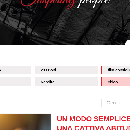
o
citazioni
film consigli
vendita
video
UN MODO SEMPLIC
UNA CATTIVA ABITU