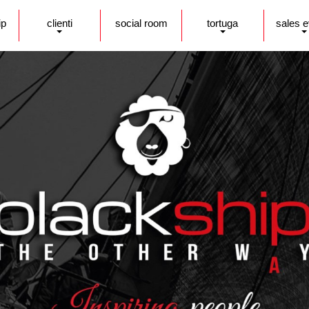
ip
clienti
social room
tortuga
sales 