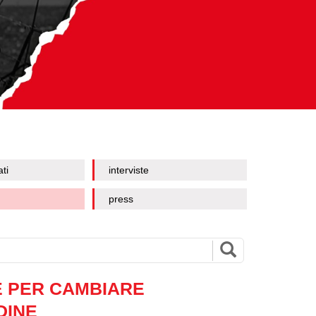
ati
interviste
press
E PER CAMBIARE
DINE