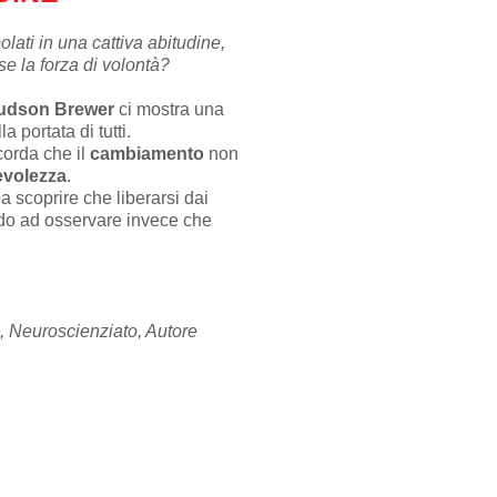
olati in una cattiva abitudine,
e la forza di volontà?
udson Brewer
ci mostra una
a portata di tutti.
icorda che il
cambiamento
non
volezza
.
a scoprire che liberarsi dai
do ad osservare invece che
, Neuroscienziato, Autore