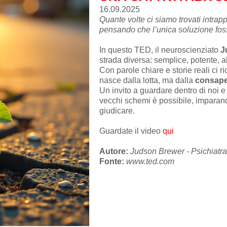
16.09.2025
Quante volte ci siamo trovati intrapp
pensando che l’unica soluzione foss
In questo TED, il neuroscienziato
J
strada diversa: semplice, potente, all
Con parole chiare e storie reali ci r
nasce dalla lotta, ma dalla
consape
Un invito a guardare dentro di noi e 
vecchi schemi è possibile, imparan
giudicare.
Guardate il video
qui
Autore:
Judson Brewer - Psichiatra
Fonte:
www.ted.com