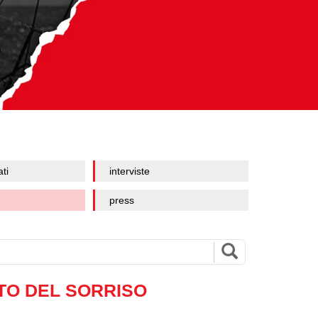
ati
interviste
press
TO DEL SORRISO