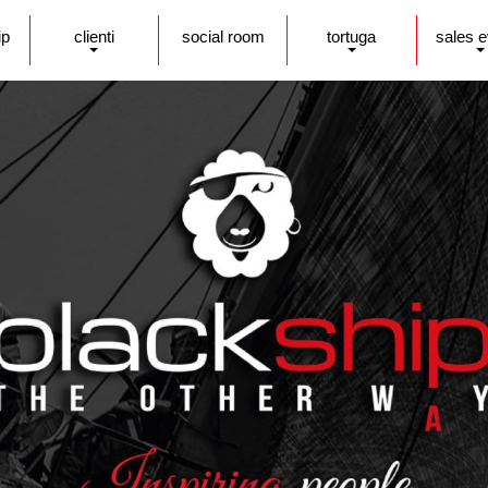
ip
clienti
social room
tortuga
sales 