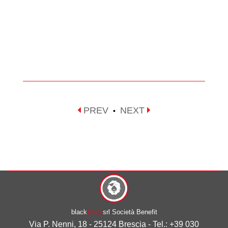
PREV
NEXT
•
black
ship
srl Società Benefit
Via P. Nenni, 18 - 25124 Brescia - Tel.: +39 030