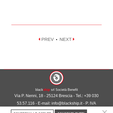
PREV
NEXT
•
black
ship
srl Società Benefit
Via P. Nenni, 18 - 25124 Brescia - Tel.: +39 030
53.57.116 - E-mail: info@blackship.it - P. IVA
03492980986