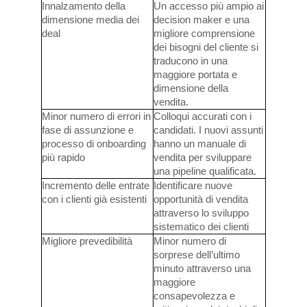
Innalzamento della
Un accesso più ampio ai
dimensione media dei
decision maker e una
deal
migliore comprensione
dei bisogni del cliente si
traducono in una
maggiore portata e
dimensione della
vendita.
Minor numero di errori in
Colloqui accurati con i
fase di assunzione e
candidati. I nuovi assunti
processo di onboarding
hanno un manuale di
più rapido
vendita per sviluppare
una pipeline qualificata.
Incremento delle entrate
Identificare nuove
con i clienti già esistenti
opportunità di vendita
attraverso lo sviluppo
sistematico dei clienti
Migliore prevedibilità
Minor numero di
sorprese dell’ultimo
minuto attraverso una
maggiore
consapevolezza e