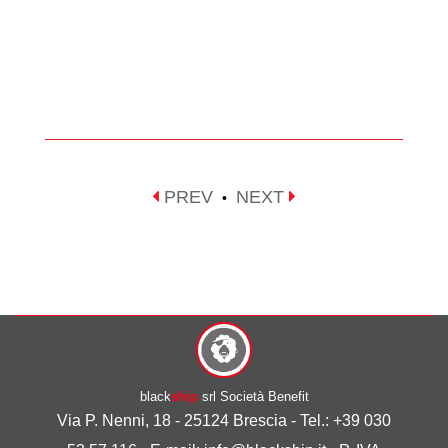
PREV
NEXT
•
black
ship
srl Società Benefit
Via P. Nenni, 18 - 25124 Brescia - Tel.: +39 030