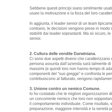
Sebbene questi principi siano similmente usati 
usare la motivazione e la forza del loro caratte
In aggiunta, il leader senior di un team tipicam
contrario, le decisioni vengono prese in modo i
stabiliti dai leader soprastanti. Ma sii sicuro, l
senior.
2. Cultura delle vendite Darwiniana.
Ci sono due aspetti diversi che caratterizzano 
persona assunta dall’azienda sarà talmente di q
massimi (e quindi loro non hanno tempo di adag
componenti del “suo gregge” e confronta le perf
contribuiscono al fatturato, vengono rapidament
3. Unione contro un nemico Comune.
Io ho costatato che le migliori organizzazioni 
un concorrente nemico che loro non sopportan
il comportamento individuale. Come risultato, s
preparazione, maggiore intensità e la serietà pr