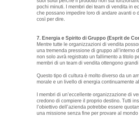
suoi soldi perché il prodotto non sta funzionando
pochi minuti. I membri dei team di vendita in e
che possano impedire loro di andare avanti o di 
così per dire.
7. Energia e Spirito di Gruppo (Esprit de Co
Mentre tutte le organizzazioni di vendita poss
una tremenda pressione di gruppo all’interno de
non solo avrà registrato un fallimento a titolo p
membri di un team di vendita ottengono grandi ri
Questo tipo di cultura è molto diverso da un am
morale e un livello di energia continuamente al
I membri di un’eccellente organizzazione di ve
credono di compiere il proprio destino. Tutti i
l’obiettivo dell’azienda potrebbe essere quotars
una missione senza fine per provare al mondo c