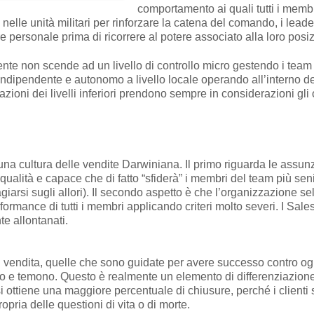
comportamento ai quali tutti i memb
nelle unità militari per rinforzare la catena del comando, i leade
re personale prima di ricorrere al potere associato alla loro posi
ente non scende ad un livello di controllo micro gestendo i team di
ndipendente e autonomo a livello locale operando all’interno del
e azioni dei livelli inferiori prendono sempre in considerazioni gli 
una cultura delle vendite Darwiniana. Il primo riguarda le assunz
ualità e capace che di fatto “sfiderà” i membri del team più seni
iarsi sugli allori). Il secondo aspetto è che l’organizzazione s
ormance di tutti i membri applicando criteri molto severi. I Sale
e allontanati.
di vendita, quelle che sono guidate per avere successo contro og
o e temono. Questo è realmente un elemento di differenziazion
i ottiene una maggiore percentuale di chiusure, perché i clienti 
opria delle questioni di vita o di morte.