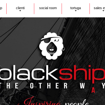
ip
clienti
social room
tortuga
sales 