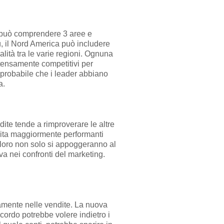
ta può comprendere 3 aree e
iù, il Nord America può includere
valità tra le varie regioni. Ognuna
ntensamente competitivi per
 probabile che i leader abbiano
a.
ite tende a rimproverare le altre
endita maggiormente performanti
 loro non solo si appoggeranno al
va nei confronti del marketing.
damente nelle vendite. La nuova
cordo potrebbe volere indietro i