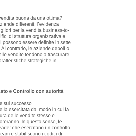
vendita buona da una ottima?
iende differenti, l’evidenza
liori per la vendita business-to-
fici di struttura organizzativa e
i possono essere definite in sette
. Al contrario, le aziende deboli o
lle vendite tendono a trascurare
ratteristiche strategiche in
ato e Controllo con autorità
re sul successo
ella esercitata dal modo in cui la
tura delle vendite stesse e
voreranno. In questo senso, le
leader che esercitano un controllo
team e stabiliscono i codici di