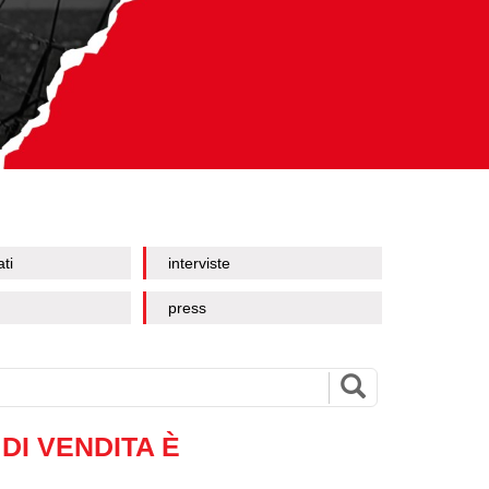
ati
interviste
press
DI VENDITA È