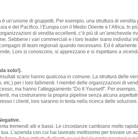
a è un’unione di gruppetti. Per esempio, una struttura di vendi
sia e del Pacifico, l’Europa con il Medio Oriente e l’Africa. In p
le organizzazioni di vendita eccellenti, c’è più di un’amichevole ri
one. Sebbene i vari commerciali e i loro leader siano individui i
ro compagni di team regionali quando necessario. Ed è altamente
ziende. Loro si conoscono, si apprezzano e si rispettano a vicend
da solo!).
isultati scarsi hanno qualcosa in comune. La struttura delle vend
, etc.) per i loro fallimenti. I membri delle organizzazioni di v
uccesso, ma hanno l’atteggiamento “Do It Yourself”. Per esempio,
ienti, ma costruiranno la propria pipeline senza alcuna aspettati
so i clienti, loro saranno in testa nella ricerca delle soluzioni.
Negative.
enta tremendi alti e bassi. Le circostanze cambiano molto rapi
tua. L’azienda con cui hai lavorato moltissimo per trovare un ac