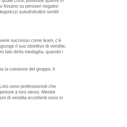
l quale conti, potrebbe sparire in
i fissano su pensieri negativi
golezzi autodistruttivi sentiti
i avere successo come team, c’è
iunge il suo obiettivo di vendite,
ltro lato della medaglia, quando i
a la coesione del gruppo, il
Loro sono professionisti che
eriore a loro stessi. Mentre
oni di vendita eccellenti sono in