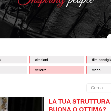
o
citazioni
film consigli
vendita
video
LA TUA STRUTTURA 
BUONA O OTTIMA?