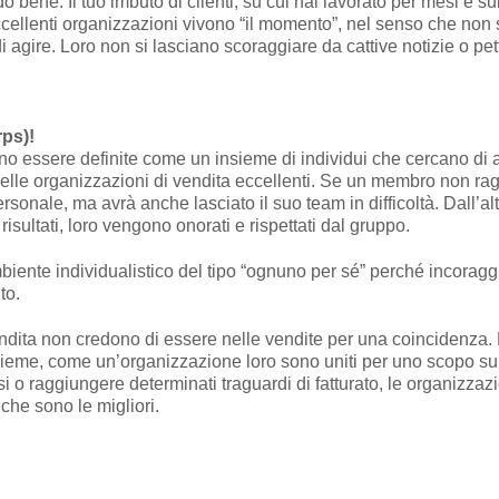
 bene. Il tuo imbuto di clienti, su cui hai lavorato per mesi e su
ccellenti organizzazioni vivono “il momento”, nel senso che non s
agire. Loro non si lasciano scoraggiare da cattive notizie o pette
rps)!
ono essere definite come un insieme di individui che cercano d
lle organizzazioni di vendita eccellenti. Se un membro non ragg
ersonale, ma avrà anche lasciato il suo team in difficoltà. Dall’a
sultati, loro vengono onorati e rispettati dal gruppo.
biente individualistico del tipo “ognuno per sé” perché incoraggi
to.
ndita non credono di essere nelle vendite per una coincidenza. 
nsieme, come un’organizzazione loro sono uniti per uno scopo sup
i o raggiungere determinati traguardi di fatturato, le organizzazi
he sono le migliori.