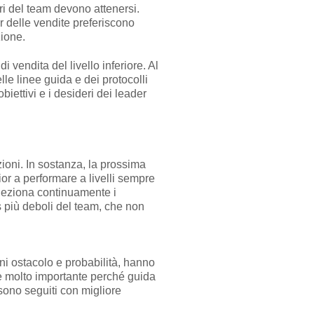
ri del team devono attenersi.
r delle vendite preferiscono
zione.
 vendita del livello inferiore. Al
le linee guida e dei protocolli
obiettivi e i desideri dei leader
ioni. In sostanza, la prossima
or a performare a livelli sempre
eleziona continuamente i
s più deboli del team, che non
ni ostacolo e probabilità, hanno
e molto importante perché guida
sono seguiti con migliore