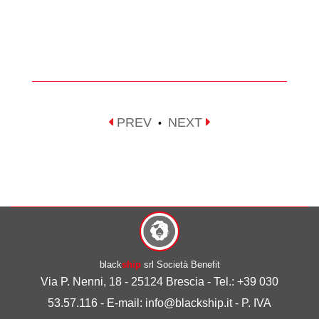
PREV
NEXT
•
black
ship
srl Società Benefit
Via P. Nenni, 18 - 25124 Brescia - Tel.: +39 030
53.57.116 - E-mail: info@blackship.it - P. IVA