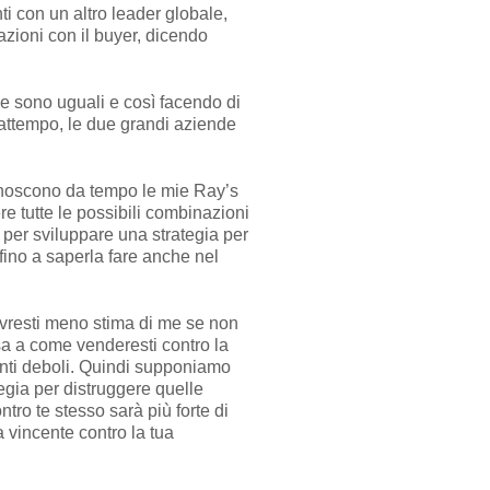
ti con un altro leader globale,
azioni con il buyer, dicendo
nde sono uguali e così facendo di
rattempo, le due grandi aziende
conoscono da tempo le mie Ray’s
re tutte le possibili combinazioni
m per sviluppare una strategia per
fino a saperla fare anche nel
avresti meno stima di me se non
nsa a come venderesti contro la
 punti deboli. Quindi supponiamo
egia per distruggere quelle
tro te stesso sarà più forte di
a vincente contro la tua