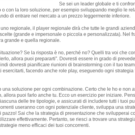
Se sei un leader globale e ti confron
to o con la loro soluzione, per esempio sviluppando meglio le rel
ando di entrare nel mercato a un prezzo leggermente inferiore.
 uno regionale, il player regionale dirà che tutte le grandi azie
 scelte (grande e impersonale o piccola e personalizzata). Nel f
ra grande e quella regionale.
 situazione? Se la risposta è no, perché no? Quelli tra voi che 
rlo, allora puoi prepararti”. Dovresti essere in grado di prevede
indi dovresti pianificare riunioni di brainstorming con il tuo tea
i esercitarti, facendo anche role play, eseguendo ogni strategia 
ho una soluzione per ogni combinazione. Certo che le ho e non 
, allora puoi farlo anche tu. Ecco un esercizio per iniziare. Pe
ascuna delle tre tipologie, e assicurati di includere tutti i tuoi
orrenti useranno con ogni potenziale cliente, sviluppa una strat
i pazzo! Sai che la strategia di presentazione che svilupperai con
ilizzare effettivamente. Pertanto, se riesci a trovare una strategi
rategie meno efficaci dei tuoi concorrenti.