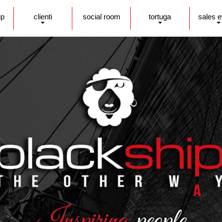
ip
clienti
social room
tortuga
sales 