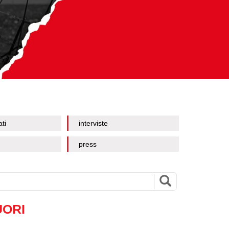
ati
interviste
press
UORI