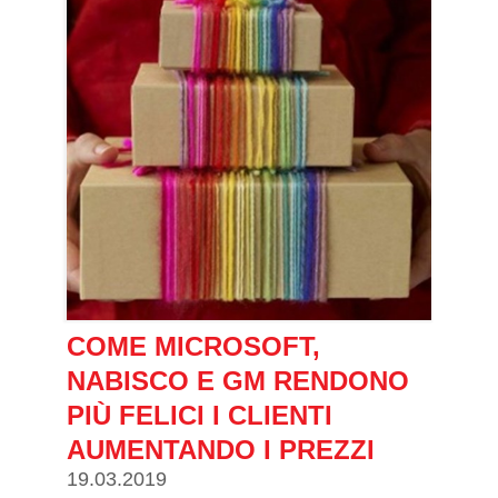
COME MICROSOFT,
NABISCO E GM RENDONO
PIÙ FELICI I CLIENTI
AUMENTANDO I PREZZI
19.03.2019