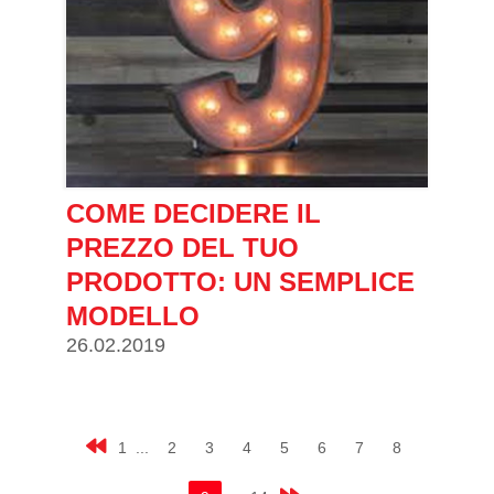
COME DECIDERE IL
PREZZO DEL TUO
PRODOTTO: UN SEMPLICE
MODELLO
26.02.2019
1 ...
2
3
4
5
6
7
8