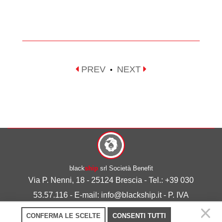
PREV
NEXT
•
black
ship
srl Società Benefit
Via P. Nenni, 18 - 25124 Brescia - Tel.: +39 030
53.57.116 - E-mail: info@blackship.it - P. IVA
03492980986
CONFERMA LE SCELTE
CONSENTI TUTTI