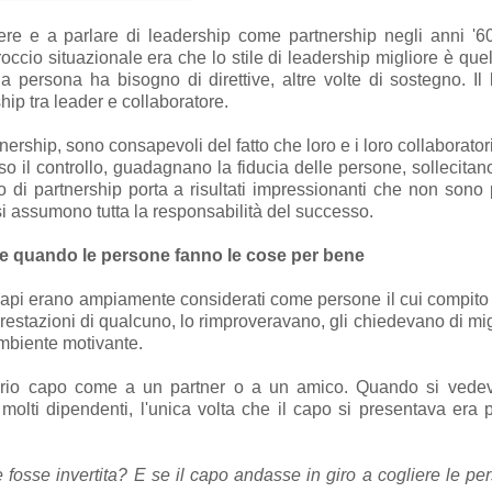
 e a parlare di leadership come partnership negli anni '60,
roccio situazionale era che lo stile di leadership migliore è qu
 persona ha bisogno di direttive, altre volte di sostegno. Il l
hip tra leader e collaboratore.
ership, sono consapevoli del fatto che loro e i loro collaborator
so il controllo, guadagnano la fiducia delle persone, sollecitan
o di partnership porta a risultati impressionanti che non sono p
 si assumono tutta la responsabilità del successo.
ie quando le persone fanno le cose per bene
capi erano ampiamente considerati come persone il cui compito era
prestazioni di qualcuno, lo rimproveravano, gli chiedevano di mig
ambiente motivante.
prio capo come a un partner o a un amico. Quando si vedeva
 molti dipendenti, l'unica volta che il capo si presentava era
e fosse invertita? E se il capo andasse in giro a cogliere le pe