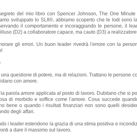
egreto del mio libro con Spencer Johnson, The One Minute 
amo sviluppato lo SLII®, abbiamo scoperto che le lodi sono la
Osservando il comportamento e incoraggiando le persone, il lea
silluso (D2) a collaboratore capace, ma cauto (D3) a realizzator
rare gli errori. Un buon leader rivedrà l'errore con la perso
o!
e
 una questione di potere, ma di relazioni. Trattano le persone co
uidano con amore.
 la parola
amore
applicata al posto di lavoro. Dubitano che si po
osa di morbido e soffice come l'amore. Cosa succede quando l
bene o quando i risultati finanziari non sono quelli desider
ndo degli affari.
i leader estendono la grazia di una stima positiva e incondizion
ronti a dare il massimo sul lavoro.