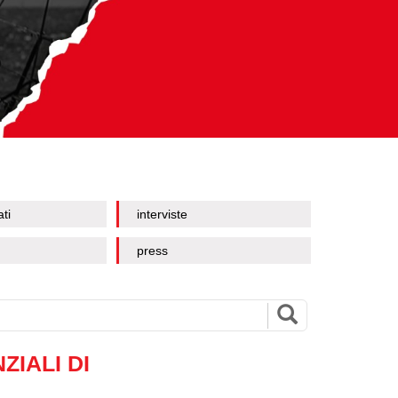
ati
interviste
press
ZIALI DI