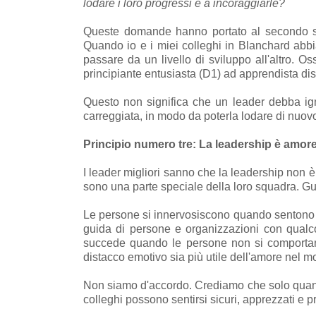
lodare i loro progressi e a incoraggiarle?
Queste domande hanno portato al secondo s
Quando io e i miei colleghi in Blanchard abbi
passare da un livello di sviluppo all'altro. 
principiante entusiasta (D1) ad apprendista di
Questo non significa che un leader debba igno
carreggiata, in modo da poterla lodare di nuov
Principio numero tre: La leadership è amor
I leader migliori sanno che la leadership non è
sono una parte speciale della loro squadra. G
Le persone si innervosiscono quando sentono
guida di persone e organizzazioni con qualc
succede quando le persone non si comportano 
distacco emotivo sia più utile dell'amore nel mo
Non siamo d'accordo. Crediamo che solo quando 
colleghi possono sentirsi sicuri, apprezzati e p