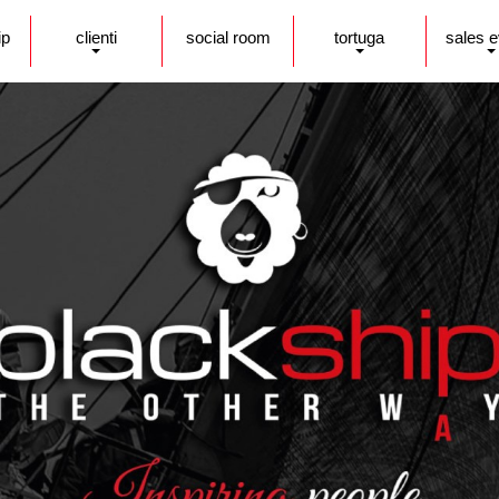
ip
clienti
social room
tortuga
sales 