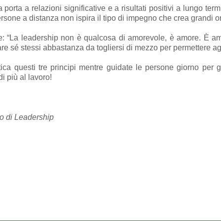
porta a relazioni significative e a risultati positivi a lungo te
rsone a distanza non ispira il tipo di impegno che crea grandi o
: “La leadership non è qualcosa di amorevole, è amore. È ama
are sé stessi abbastanza da togliersi di mezzo per permettere agli
ca questi tre principi mentre guidate le persone giorno per gio
i più al lavoro!
o di Leadership