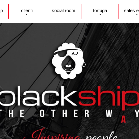
ip
clienti
social room
tortuga
sales 