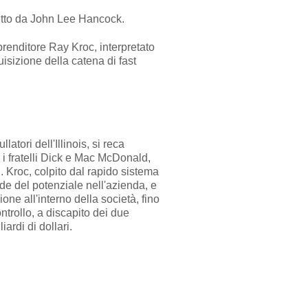
etto da John Lee Hancock.
mprenditore Ray Kroc, interpretato
isizione della catena di fast
ullatori dell'
Illinois
, si reca
i fratelli
Dick e Mac McDonald
,
d
. Kroc, colpito dal rapido sistema
de del potenziale nell'azienda, e
ne all'interno della società, fino
ntrollo, a discapito dei due
iardi di dollari.