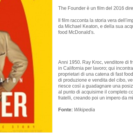
The Founder è un film del 2016 dir
Il film racconta la storia vera dell'i
da Michael Keaton, e della sua acqu
food McDonald's.
Anni 1950
.
Ray Kroc
, venditore di fr
in
California
per lavoro; qui incontra 
proprietari di una catena di
fast foo
di produzione e vendita del cibo, ve
riesce così a guadagnare una posizio
al punto di acquisirne il completo co
fratelli, creando poi un impero da mil
Fonte:
Wikipedia