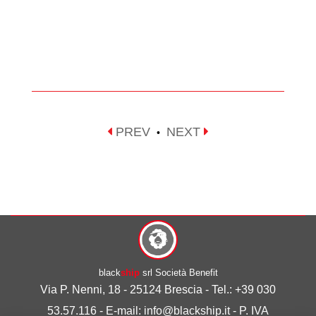
PREV
NEXT
•
black
ship
srl Società Benefit
Via P. Nenni, 18 - 25124 Brescia - Tel.: +39 030
53.57.116 - E-mail: info@blackship.it - P. IVA