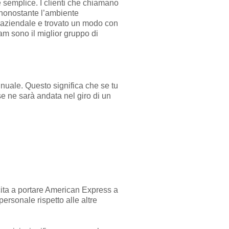
è semplice. I clienti che chiamano
 nonostante l’ambiente
a aziendale e trovato un modo con
am sono il miglior gruppo di
nnuale. Questo significa che se tu
se ne sarà andata nel giro di un
cita a portare American Express a
rsonale rispetto alle altre