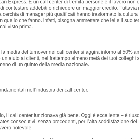
can Express. È un call center di tremila persone e il lavoro non 
di contestare addebiti o richiedere un maggior credito. Tuttavia
a cerchia di manager più qualificati hanno trasformato la cultur
 quello che fanno. Infatti, bisogna ammettere che lei e il suo te
mai visto prima.
 la media del turnover nei call center si aggira intorno al 50% a
 un aiuto ai clienti, nel frattempo almeno metà dei tuoi colleghi 
 meno di un quinto della media nazionale.
fondamentali nell’industria dei call center.
 il call center funzionava già bene. Oggi è eccellente – è rius
s consecutivi, senza precedenti, per l’alta soddisfazione del pe
vvero notevole.