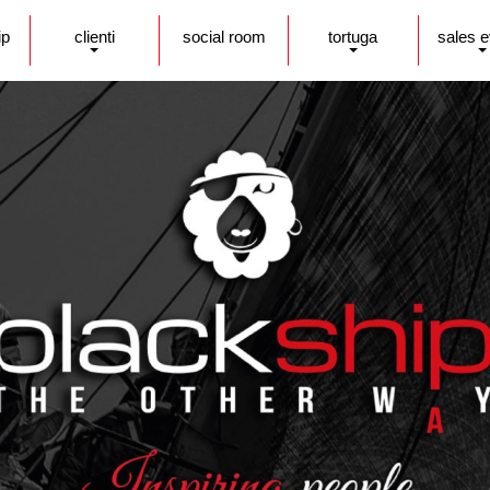
ip
clienti
social room
tortuga
sales 