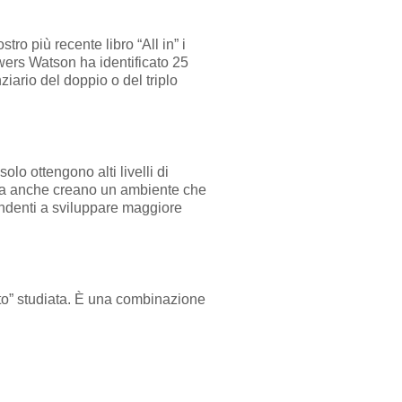
o più recente libro “All in” i
wers Watson ha identificato 25
ziario del doppio o del triplo
olo ottengono alti livelli di
ù-ma anche creano un ambiente che
ipendenti a sviluppare maggiore
nto” studiata. È una combinazione