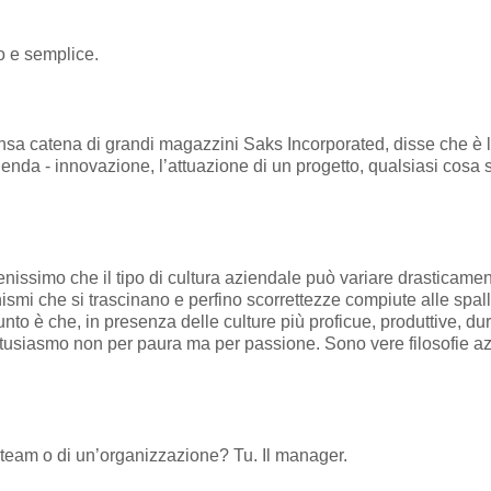
ro e semplice.
a catena di grandi magazzini Saks Incorporated, disse che è l
ienda - innovazione, l’attuazione di un progetto, qualsiasi cosa si
enissimo che il tipo di cultura aziendale può variare drasticamen
ismi che si trascinano e perfino scorrettezze compiute alle spa
punto è che, in presenza delle culture più proficue, produttive, d
tusiasmo non per paura ma per passione. Sono vere filosofie azi
n team o di un’organizzazione? Tu. Il manager.