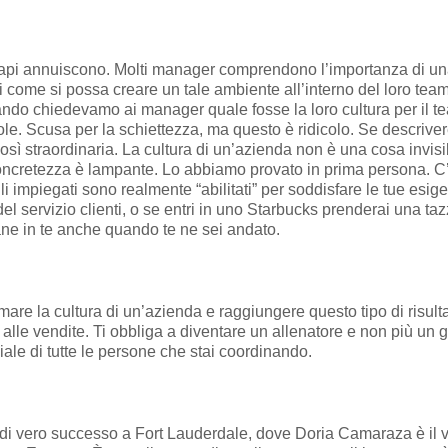
pi annuiscono. Molti manager comprendono l’importanza di una c
come si possa creare un tale ambiente all’interno del loro tea
ando chiedevamo ai manager quale fosse la loro cultura per il 
ole. Scusa per la schiettezza, ma questo è ridicolo. Se descrivere
così straordinaria. La cultura di un’azienda non è una cosa invisi
concretezza è lampante. Lo abbiamo provato in prima persona. C
i impiegati sono realmente “abilitati” per soddisfare le tue esig
del servizio clienti, o se entri in uno Starbucks prenderai una ta
ane in te anche quando te ne sei andato.
are la cultura di un’azienda e raggiungere questo tipo di risultat
 alle vendite. Ti obbliga a diventare un allenatore e non più un g
iale di tutte le persone che stai coordinando.
di vero successo a Fort Lauderdale, dove Doria Camaraza è il vi