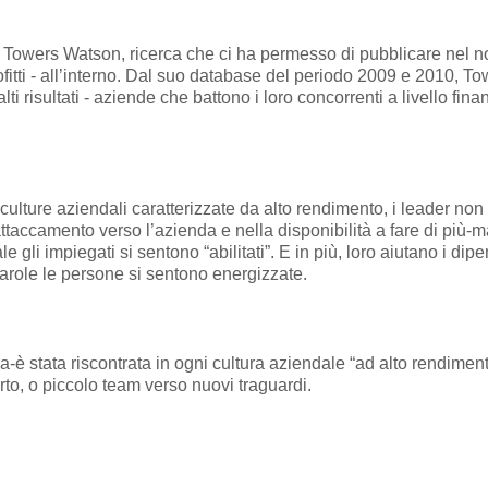
owers Watson, ricerca che ci ha permesso di pubblicare nel nostr
itti - all’interno. Dal suo database del periodo 2009 e 2010, To
risultati - aziende che battono i loro concorrenti a livello finan
ulture aziendali caratterizzate da alto rendimento, i leader non s
attaccamento verso l’azienda e nella disponibilità a fare di pi
ale gli impiegati si sentono “abilitati”. E in più, loro aiutano i d
parole le persone si sentono energizzate.
a-è stata riscontrata in ogni cultura aziendale “ad alto rendime
to, o piccolo team verso nuovi traguardi.