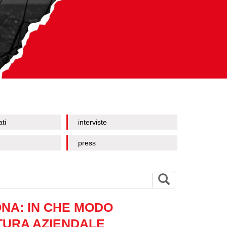
ati
interviste
press
ONA: IN CHE MODO
TURA AZIENDALE