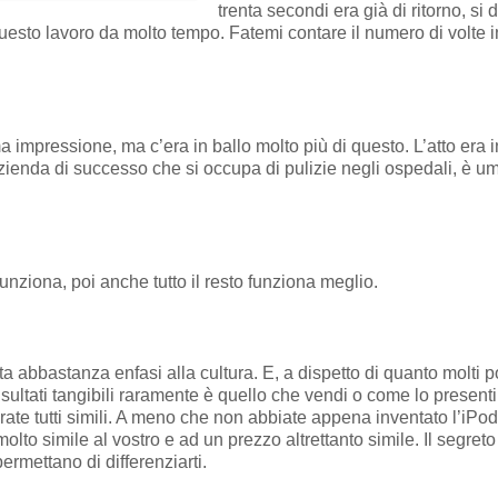
trenta secondi era già di ritorno, si d
 questo lavoro da molto tempo. Fatemi contare il numero di volte 
impressione, ma c’era in ballo molto più di questo. L’atto era in
nda di successo che si occupa di pulizie negli ospedali, è umil
nziona, poi anche tutto il resto funziona meglio.
ata abbastanza enfasi alla cultura. E, a dispetto di quanto molti
risultati tangibili raramente è quello che vendi o come lo presen
ate tutti simili. A meno che non abbiate appena inventato l’iPod 
lto simile al vostro e ad un prezzo altrettanto simile. Il segreto
permettano di differenziarti.