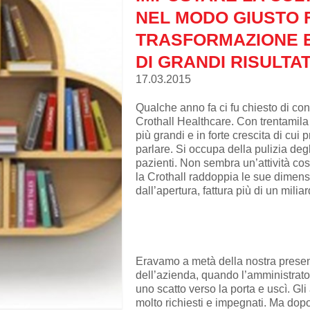
NEL MODO GIUSTO 
TRASFORMAZIONE E
DI GRANDI RISULTAT
17.03.2015
Qualche anno fa ci fu chiesto di co
Crothall Healthcare. Con trentamila
più grandi e in forte crescita di cui
parlare. Si occupa della pulizia degl
pazienti. Non sembra un’attività cos
la Crothall raddoppia le sue dimens
dall’apertura, fattura più di un miliar
Eravamo a metà della nostra presenta
dell’azienda, quando l’amministrato
uno scatto verso la porta e uscì. Gli 
molto richiesti e impegnati. Ma dop