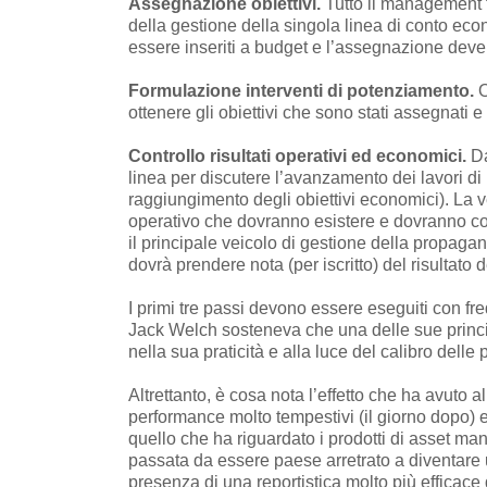
Assegnazione obiettivi.
Tutto il management t
della gestione della singola linea di conto eco
essere inseriti a budget e l’assegnazione deve 
Formulazione interventi di potenziamento.
O
ottenere gli obiettivi che sono stati assegnati e
Controllo risultati operativi ed economici.
Da
linea per discutere l’avanzamento dei lavori di 
raggiungimento degli obiettivi economici). La v
operativo che dovranno esistere e dovranno cont
il principale veicolo di gestione della propagand
dovrà prendere nota (per iscritto) del risultato d
I primi tre passi devono essere eseguiti con 
Jack Welch sosteneva che una delle sue principa
nella sua praticità e alla luce del calibro dell
Altrettanto, è cosa nota l’effetto che ha avuto a
performance molto tempestivi (il giorno dopo) e 
quello che ha riguardato i prodotti di asset man
passata da essere paese arretrato a diventare 
presenza di una reportistica molto più efficace