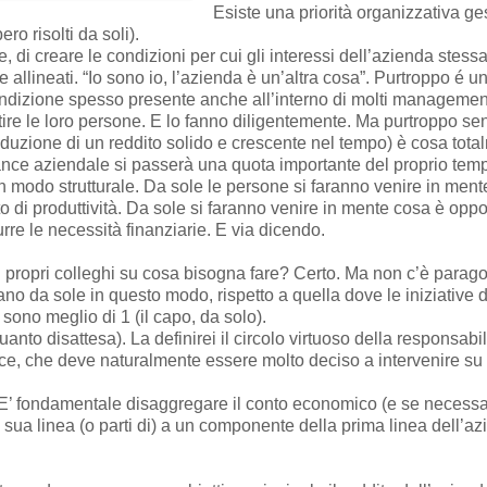
Esiste una priorità organizzativa ges
ro risolti da soli).
 di creare le condizioni per cui gli interessi dell’azienda stess
 allineati. “Io sono io, l’azienda è un’altra cosa”. Purtroppo é 
condizione spesso presente anche all’interno di molti managemen
ire le loro persone. E lo fanno diligentemente. Ma purtroppo sent
oduzione di un reddito solido e crescente nel tempo) è cosa tota
mance aziendale si passerà una quota importante del proprio tem
 modo strutturale. Da sole le persone si faranno venire in ment
o di produttività. Da sole si faranno venire in mente cosa è oppo
urre le necessità finanziarie. E via dicendo.
 i propri colleghi su cosa bisogna fare? Certo. Ma non c’è parago
o da sole in questo modo, rispetto a quella dove le iniziative 
 sono meglio di 1 (il capo, da solo).
anto disattesa). La definirei il circolo virtuoso della responsab
ertice, che deve naturalmente essere molto deciso a intervenire su
E’ fondamentale disaggregare il conto economico (e se necessari
i sua linea (o parti di) a un componente della prima linea dell’