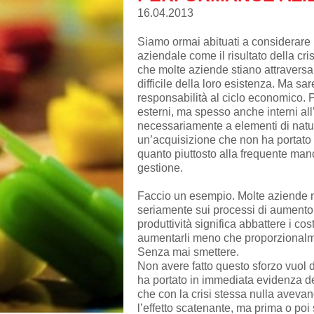
16.04.2013
Siamo ormai abituati a considerare
aziendale come il risultato della cr
che molte aziende stiano attrave
difficile della loro esistenza. Ma sar
responsabilità al ciclo economico. 
esterni, ma spesso anche interni all
necessariamente a elementi di natu
un’acquisizione che non ha portato i 
quanto piuttosto alla frequente ma
gestione.
Faccio un esempio. Molte aziende 
seriamente sui processi di aumento d
produttività significa abbattere i cos
aumentarli meno che proporzionalm
Senza mai smettere.
Non avere fatto questo sforzo vuol d
ha portato in immediata evidenza de
che con la crisi stessa nulla avevano
l’effetto scatenante, ma prima o p