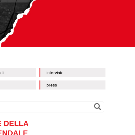
ati
interviste
press
E DELLA
ENDALE