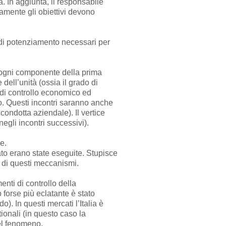
. In aggiunta, il responsabile
amente gli obiettivi devono
 di potenziamento necessari per
 ogni componente della prima
dell’unità (ossia il grado di
t di controllo economico ed
to. Questi incontri saranno anche
 condotta aziendale). Il vertice
negli incontri successivi).
e.
ato erano state eseguite. Stupisce
e di questi meccanismi.
enti di controllo della
 forse più eclatante è stato
). In questi mercati l’Italia è
ionali (in questo caso la
del fenomeno.