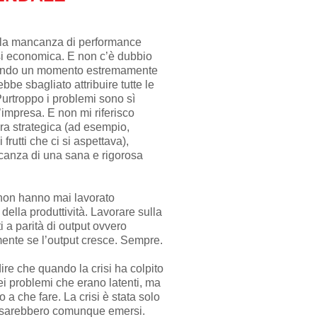
 la mancanza di performance
isi economica. E non c’è dubbio
rsando un momento estremamente
ebbe sbagliato attribuire tutte le
Purtroppo i problemi sono sì
’impresa. E non mi riferisco
ra strategica (ad esempio,
frutti che ci si aspettava),
ncanza di una sana e rigorosa
non hanno mai lavorato
ella produttività. Lavorare sulla
ti a parità di output ovvero
ente se l’output cresce. Sempre.
ire che quando la crisi ha colpito
i problemi che erano latenti, ma
 a che fare. La crisi è stata solo
oi sarebbero comunque emersi.