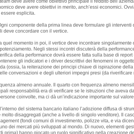
eam deve avere come obiettivo principale il reddito dell’azienda
nomico deve avere obiettivi in merito, anch’essi economici. Ovvi
essere esplicita.
gni componente della prima linea deve formulare gli interventi
 li deve concordare con il vertice.
 quel momento in poi, il vertice deve incontrare singolarmente
potenziamento. Negli stessi incontri discuterà della performance 
erifica della performance dovrà essere fatta sulla base di repor
enere gli indicatori e i driver descrittivi dei fenomeni in ogget
a (ossia, la reiterazione dei principi chiave di ispirazione della
elle conversazioni e degli ulteriori impegni presi (da riverificare 
frequenza almeno annuale. Il quarto con frequenza almeno mensil
li responsabilità era di verificare se le istruzioni che aveva d
e persone coinvolte, ma ci dà un’indicazione importante sul valor
ll’interno del sistema bancario italiano l’adozione diffusa di strum
molto disaggregati (anche a livello di singolo venditore). Il caso
agement (fondi comuni di investimento, polizze vita, e via dicendo
uno dei mercati più sviluppati al mondo. Di nuovo, elementi gest
 di prima) hanno giocato un ruolo significativo nella creazione 