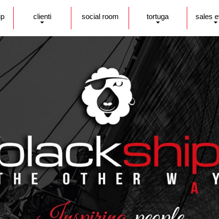
ip
clienti
social room
tortuga
sales 