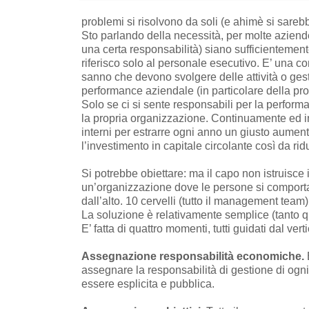
problemi si risolvono da soli (e ahimè si sarebbe
Sto parlando della necessità, per molte aziende,
una certa responsabilità) siano sufficientemente
riferisco solo al personale esecutivo. E’ una 
sanno che devono svolgere delle attività o gest
performance aziendale (in particolare della pr
Solo se ci si sente responsabili per la perfor
la propria organizzazione. Continuamente ed in
interni per estrarre ogni anno un giusto aument
l’investimento in capitale circolante così da rid
Si potrebbe obiettare: ma il capo non istruisce
un’organizzazione dove le persone si comportan
dall’alto. 10 cervelli (tutto il management team)
La soluzione è relativamente semplice (tanto qu
E’ fatta di quattro momenti, tutti guidati dal v
Assegnazione responsabilità economiche.
assegnare la responsabilità di gestione di ogn
essere esplicita e pubblica.