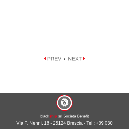
PREV
NEXT
•
black
ship
srl Società Benefit
Via P. Nenni, 18 - 25124 Brescia - Tel.: +39 030