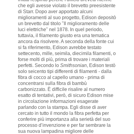
che egli avesse violato il brevetto preesistente
di Starr. Dopo aver apportato alcuni
miglioramenti al suo progetto, Edison depositò
un brevetto dal titolo "Il miglioramento delle
luci elettriche" ​​nel 1878. In quel periodo,
tuttavia, il filamento giusto era una tematica
ancora da risolvere. A seconda della fonte cui
si fa riferimento, Edison avrebbe testato
settecento, mille, seimila, diecimila filamenti, o
forse molti di più, prima di trovare i materiali
perfetti. Secondo lo
Smithsonian
, Edison testò
solo seicento tipi differenti di filamenti - dalla
fibra di cocco al capello umano - prima di
concentrarsi sulla fibra di bambù
carbonizzato. È difficile risalire al numero
esatto di tentativi, però, di sicuro Edison mise
in circolazione informazioni esagerate
parlando con la stampa. Egli disse di aver
cercato in tutto il mondo la fibra perfetta per
conferire più importanza alla serietà del suo
processo d’invenzione e per far sembrare la
sua nuova lampadina migliore delle