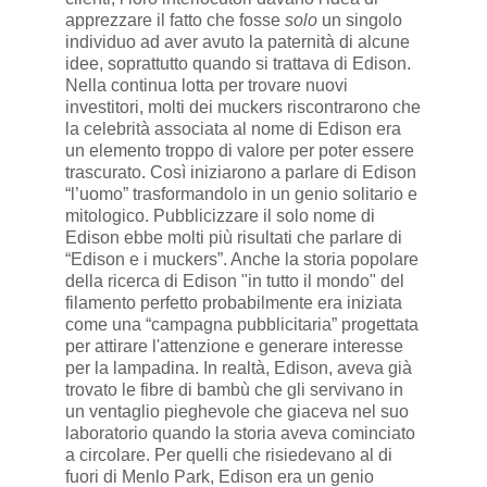
apprezzare il fatto che fosse
solo
un singolo
individuo ad aver avuto la paternità di alcune
idee, soprattutto quando si trattava di Edison.
Nella continua lotta per trovare nuovi
investitori, molti dei muckers riscontrarono che
la celebrità associata al nome di Edison era
un elemento troppo di valore per poter essere
trascurato. Così iniziarono a parlare di Edison
“l’uomo” trasformandolo in un genio solitario e
mitologico. Pubblicizzare il solo nome di
Edison ebbe molti più risultati che parlare di
“Edison e i muckers”. Anche la storia popolare
della ricerca di Edison "in tutto il mondo" del
filamento perfetto probabilmente era iniziata
come una “campagna pubblicitaria” progettata
per attirare l'attenzione e generare interesse
per la lampadina. In realtà, Edison, aveva già
trovato le fibre di bambù che gli servivano in
un ventaglio pieghevole che giaceva nel suo
laboratorio quando la storia aveva cominciato
a circolare. Per quelli che risiedevano al di
fuori di Menlo Park, Edison era un genio