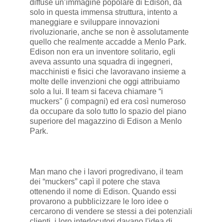
diffuse un’immagine popolare di Edison, da
solo in questa immensa struttura, intento a
maneggiare e sviluppare innovazioni
rivoluzionarie, anche se non è assolutamente
quello che realmente accadde a Menlo Park.
Edison non era un inventore solitario, egli
aveva assunto una squadra di ingegneri,
macchinisti e fisici che lavoravano insieme a
molte delle invenzioni che oggi attribuiamo
solo a lui. Il team si faceva chiamare “i
muckers" (i compagni) ed era così numeroso
da occupare da solo tutto lo spazio del piano
superiore del magazzino di Edison a Menlo
Park.
Man mano che i lavori progredivano, il team
dei “muckers” capì il potere che stava
ottenendo il nome di Edison. Quando essi
provarono a pubblicizzare le loro idee o
cercarono di vendere se stessi a dei potenziali
clienti, i loro interlocutori davano l'idea di