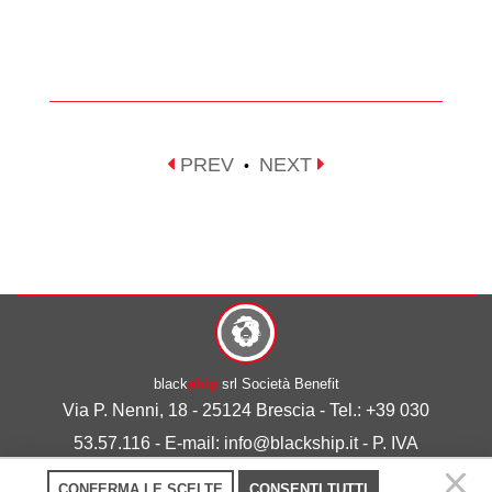
PREV
NEXT
•
black
ship
srl Società Benefit
Via P. Nenni, 18 - 25124 Brescia - Tel.: +39 030
53.57.116 - E-mail: info@blackship.it - P. IVA
03492980986
CONFERMA LE SCELTE
CONSENTI TUTTI