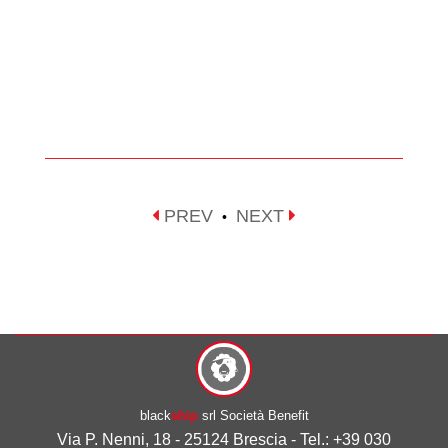
PREV
NEXT
•
black
ship
srl Società Benefit
Via P. Nenni, 18 - 25124 Brescia - Tel.: +39 030