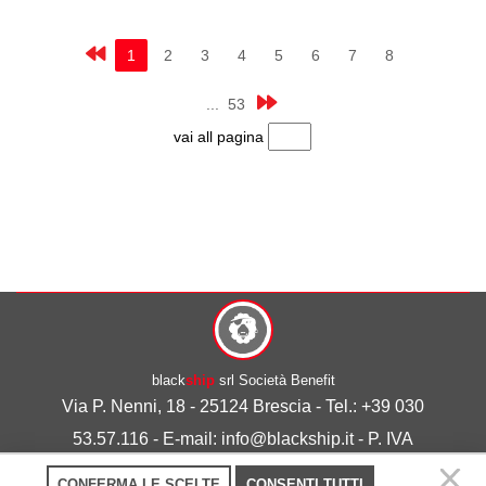
1
2
3
4
5
6
7
8
... 53
vai all pagina
black
ship
srl Società Benefit
Via P. Nenni, 18 - 25124 Brescia - Tel.: +39 030
53.57.116 - E-mail: info@blackship.it - P. IVA
03492980986
CONFERMA LE SCELTE
CONSENTI TUTTI