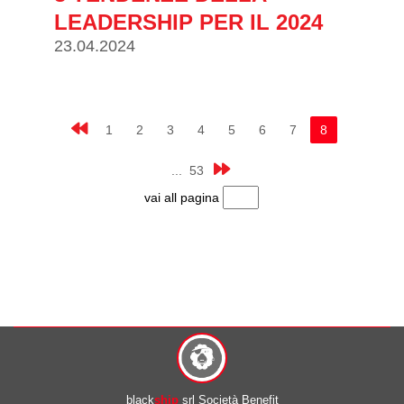
LEADERSHIP PER IL 2024
23.04.2024
1
2
3
4
5
6
7
8
... 53
vai all pagina
black
ship
srl Società Benefit