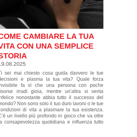
COME CAMBIARE LA TUA
VITA CON UNA SEMPLICE
STORIA
19.08.2025
Ti sei mai chiesto cosa guida davvero le tue
decisioni e plasma la tua vita? Quale forza
invisibile fa sì che una persona con poche
risorse irradi gioia, mentre un'altra si senta
infelice nonostante abbia tutto il successo del
mondo? Non sono solo il tuo duro lavoro o le tue
condizioni di vita a plasmare la tua esistenza.
C'è un livello più profondo in gioco che va oltre
la consapevolezza quotidiana e influenza tutto
ciò che pensi e fai.