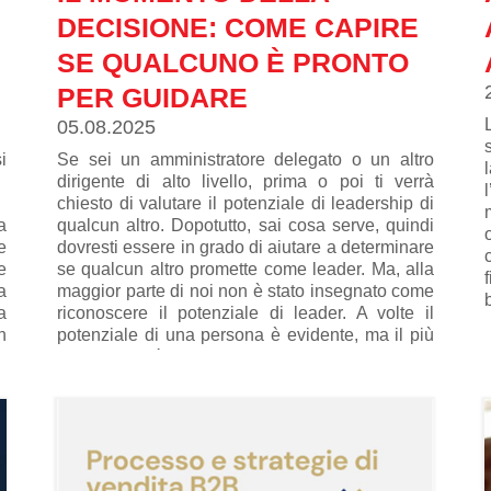
DECISIONE: COME CAPIRE
SE QUALCUNO È PRONTO
PER GUIDARE
05.08.2025
i
Se sei un amministratore delegato o un altro
dirigente di alto livello, prima o poi ti verrà
chiesto di valutare il potenziale di leadership di
a
qualcun altro. Dopotutto, sai cosa serve, quindi
e
dovresti essere in grado di aiutare a determinare
e
se qualcun altro promette come leader. Ma, alla
a
maggior parte di noi non è stato insegnato come
a
riconoscere il potenziale di leader. A volte il
n
potenziale di una persona è evidente, ma il più
a
delle volte è necessario scavare un po' per
capire se qualcuno è pronto per un ruolo di
leadership e, se ci sono più candidati, è
necessario valutare quale sia il più adatto alle
l
esigenze del momento. Non è facile. Ecco
e
alcune linee guida per capire se qualcuno è
i
pronto a guidare.