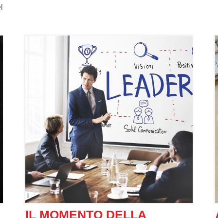
1. Essere puntuali.
La puntualità è un'abitudine
l
fondamentale che richiede organizzazione e
e
pianificazione anticipata, entrambe fattori che
portano a un maggiore successo. Essere
puntuali è importante e chiunque può renderlo
n
un'abitudine.
e
e
.
i
o
IL MOMENTO DELLA