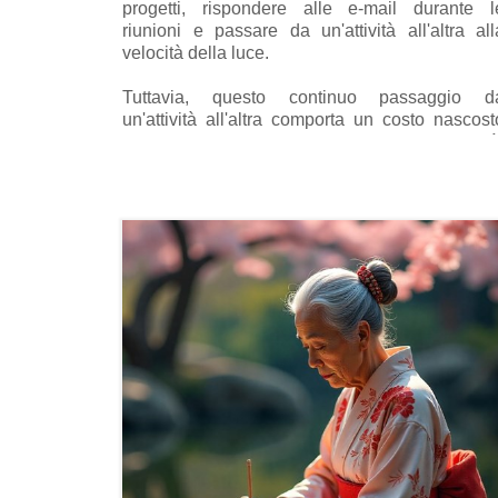
progetti, rispondere alle e-mail durante l
riunioni e passare da un'attività all'altra all
velocità della luce.
Tuttavia, questo continuo passaggio d
un'attività all'altra comporta un costo nascost
che va ben oltre la riduzione della produttività
l'abitudine di dividere la nostra attenzione pu
minare alla base la fiducia che costruiamo co
gli altri.