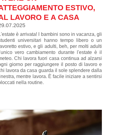
ATTEGGIAMENTO ESTIVO,
AL LAVORO E A CASA
29.07.2025
L'estate è arrivata! I bambini sono in vacanza, gli
studenti universitari hanno tempo libero o un
lavoretto estivo, e gli adulti, beh, per molti adulti
l’unico vero cambiamento durante l'estate è il
meteo. Chi lavora fuori casa continua ad alzarsi
ogni giorno per raggiungere il posto di lavoro e
chi lavora da casa guarda il sole splendere dalla
finestra, mentre lavora. È facile iniziare a sentirsi
bloccati nella routine.
Ma c'è qualcosa che tutti possiamo cambiare fin
da subito: il nostro atteggiamento. E se in questo
periodo dell'anno decidessimo di avere un
“atteggiamento estivo”? Non significa sottrarci ai
nostri doveri abituali al lavoro o a casa; sto
parlando di spostare le nostre pratiche
quotidiane solo un po' verso l'apprezzamento