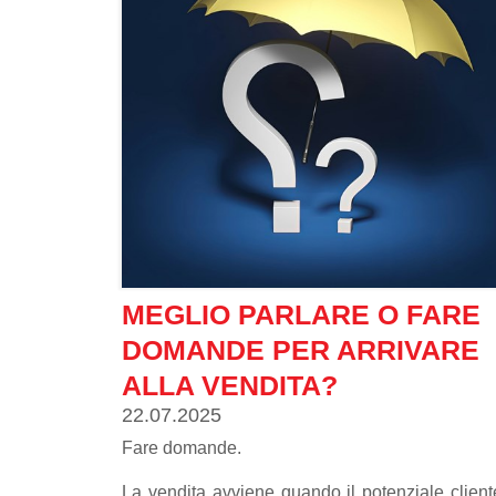
tuoi problemi o ti dica cosa fare dopo. Signific
riconoscere il proprio potere di scegliere com
presentarsi, anche quando le cose sono difficili.
MEGLIO PARLARE O FARE
DOMANDE PER ARRIVARE
ALLA VENDITA?
22.07.2025
Fare domande.
La vendita avviene quando il potenziale client