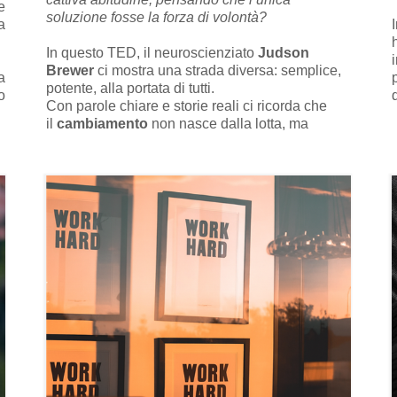
e
soluzione fosse la forza di volontà?
a
In questo TED, il neuroscienziato
Judson
Brewer
ci mostra una strada diversa: semplice,
a
potente, alla portata di tutti.
o
Con parole chiare e storie reali ci ricorda che
:
il
cambiamento
non nasce dalla lotta, ma
ò
dalla
consapevolezza
.
n
Un invito a guardare dentro di noi e a scoprire
che liberarsi dai vecchi schemi è possibile,
imparando ad osservare invece che giudicare.
“
Guardate il video
qui