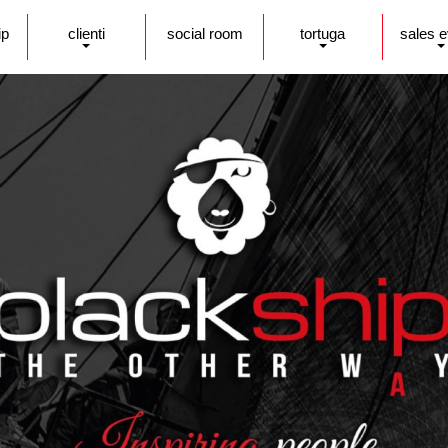
ip
clienti
social room
tortuga
sales 