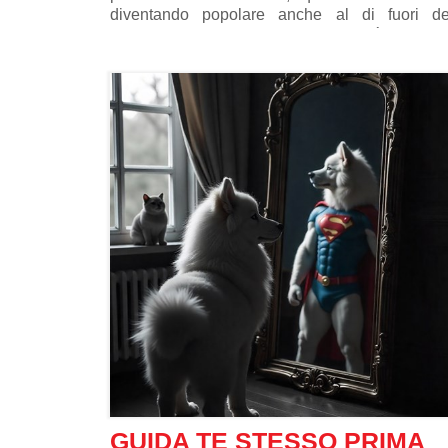
diventando popolare anche al di fuori de
Giappone come metodo per vivere più a lungo 
meglio.
Sebbene non esista una traduzione letterale i
inglese, si ritiene che ikigai combini le parol
giapponesi ikiru, che significa “vivere”, e kai, ch
significa “la realizzazione di ciò che si spera”
Insieme, queste definizioni creano il concetto d
“motivo per vivere” o l'idea di avere uno scop
nella vita.
GUIDA TE STESSO PRIMA