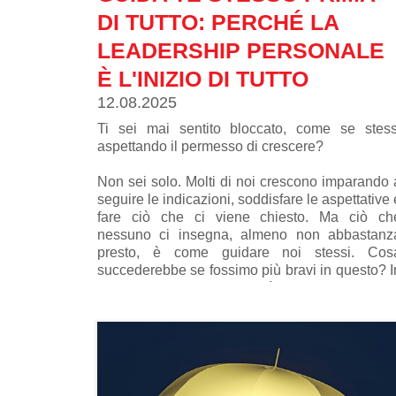
DI TUTTO: PERCHÉ LA
LEADERSHIP PERSONALE
È L'INIZIO DI TUTTO
12.08.2025
Ti sei mai sentito bloccato, come se stess
aspettando il permesso di crescere?
Non sei solo. Molti di noi crescono imparando 
seguire le indicazioni, soddisfare le aspettative 
fare ciò che ci viene chiesto. Ma ciò ch
nessuno ci insegna, almeno non abbastanz
presto, è come guidare noi stessi. Cos
succederebbe se fossimo più bravi in questo? I
Blanchard questa abilità viene chiamat
“leadership personale”.
Cos'è davvero la leadership personale?
La leadership personale significa essere i
motore del proprio sviluppo e non aspettare ch
qualcun altro stabilisca i tuoi obiettivi, risolva 