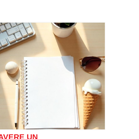
Allora, qual è questa forza motrice? È
la
storia
che racconti a te stesso
. La tua storia è
una delle forze più potenti che plasmano la tua
vita. Determina ogni pensiero, sentimento e
decisione. Potresti aver scritto alcune parti della
tua storia, ma gran parte di essa è stata scritta
da altri: amici, familiari, società o persino il tuo
ambiente. Tutte le influenze esterne, le persone,
i luoghi e le esperienze contribuiscono a
costruire collettivamente la tua storia.
AVERE UN