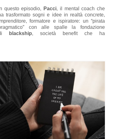
In questo episodio,
Pacci
, il mental coach che
ha trasformato sogni e idee in realtà concrete,
imprenditore, formatore e ispiratore: un “pirata
pragmatico” con alle spalle la fondazione
di
blackship
, società benefit che ha
rivoluzionato il modo di fare formazione alla
vendita e leadership, si racconta.
Preparatevi a lasciarvi trascinare in un viaggio
tra motivazione, libertà personale, sogni da
realizzare e strategie per trasformare
l’intenzione in azione.
L’uomo che fa accadere le cose
”… è pronto a
rivelare il suo segreto.
Guarda l'episodio
qui