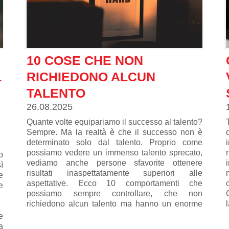
10 COSE CHE NON
L
RICHIEDONO ALCUN
TALENTO
26.08.2025
Quante volte equipariamo il successo al talento?
Sempre. Ma la realtà è che il successo non è
determinato solo dal talento. Proprio come
possiamo vedere un immenso talento sprecato,
o
vediamo anche persone sfavorite ottenere
ì
risultati inaspettatamente superiori alle
e
aspettative. Ecco 10 comportamenti che
e
possiamo sempre controllare, che non
richiedono alcun talento ma hanno un enorme
impatto sul nostro successo.
e
a