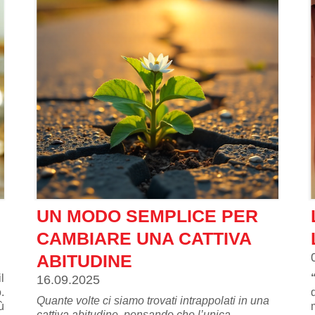
UN MODO SEMPLICE PER
CAMBIARE UNA CATTIVA
ABITUDINE
l
16.09.2025
.
Quante volte ci siamo trovati intrappolati in una
ù
cattiva abitudine, pensando che l’unica