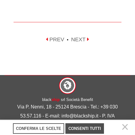
PREV
NEXT
•
black
ship
srl Società Benefit
Via P. Nenni, 18 - 25124 Brescia - Tel.: +39 030
53.57.116 - E-mail: info@blackship.it - P. IVA
03492980986
CONFERMA LE SCELTE
CONSENTI TUTTI
Privacy policy
-
Cookie policy