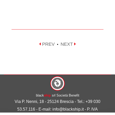
PREV
NEXT
•
black
ship
srl Società Benefit
Via P. Nenni, 18 - 25124 Brescia - Tel.: +39 030
53.57.116 - E-mail: info@blackship.it - P. IVA