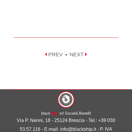
PREV
NEXT
•
black
ship
srl Società Benefit
Via P. Nenni, 18 - 25124 Brescia - Tel.: +39 030
53.57.116 - E-mail: info@blackship.it - P. IVA