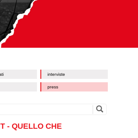
ati
interviste
press
T - QUELLO CHE