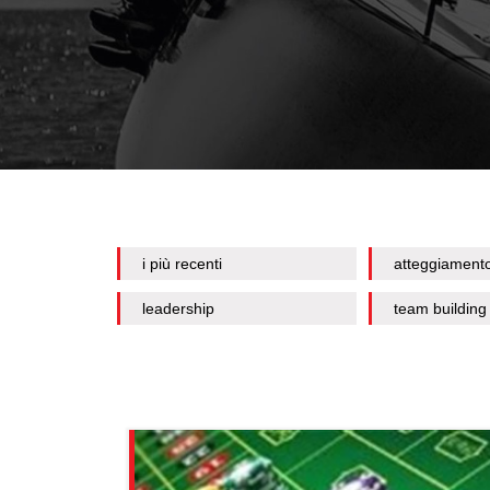
i più recenti
atteggiament
leadership
team building