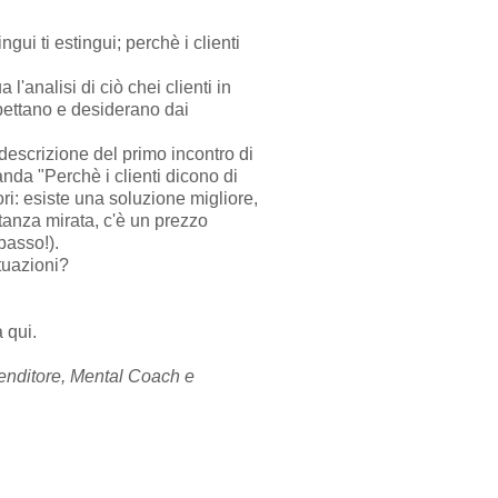
gui ti estingui; perchè i clienti
l'analisi di ciò chei clienti in
ettano e desiderano dai
descrizione del primo incontro di
nda "Perchè i clienti dicono di
ori: esiste una soluzione migliore,
anza mirata, c'è un prezzo
basso!).
tuazioni?
a qui
.
nditore, Mental Coach e