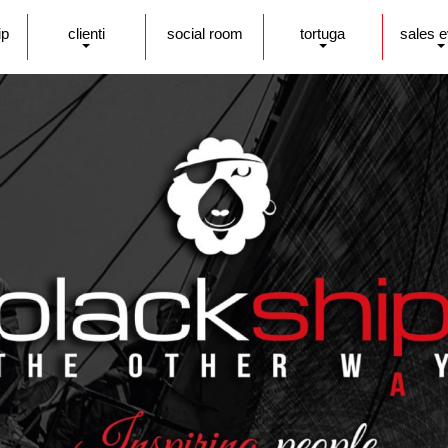
ip
clienti
social room
tortuga
sales 