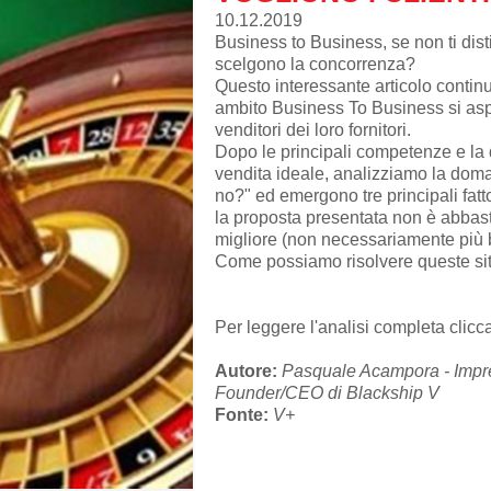
10.12.2019
Business to Business, se non ti distin
scelgono la concorrenza?
Questo interessante articolo continua 
ambito Business To Business si asp
venditori dei loro fornitori.
Dopo le principali competenze e la 
vendita ideale, analizziamo la doma
no?" ed emergono tre principali fatt
la proposta presentata non è abbast
migliore (non necessariamente più 
Come possiamo risolvere queste si
Per leggere l'analisi completa
clicc
Autore:
Pasquale Acampora - Impre
Founder/CEO di Blackship V
Fonte:
V+