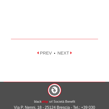
PREV
NEXT
•
black
ship
srl Società Benefit
Via P. Nenni, 18 - 25124 Brescia - Tel.: +39 030