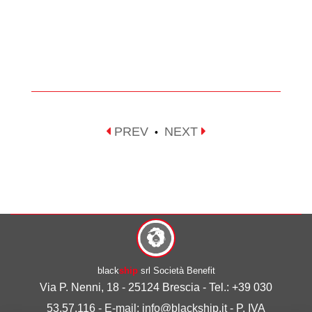
PREV
NEXT
•
black
ship
srl Società Benefit
Via P. Nenni, 18 - 25124 Brescia - Tel.: +39 030
53.57.116 - E-mail: info@blackship.it - P. IVA