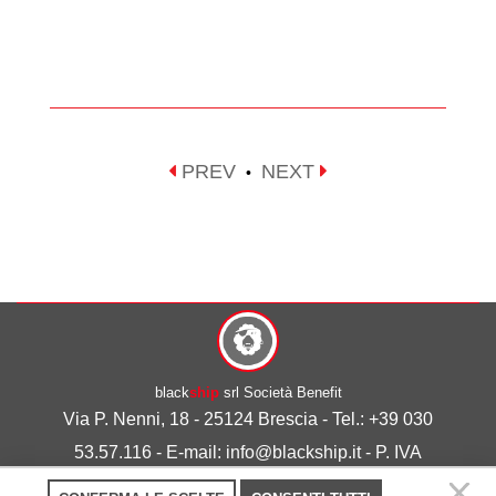
PREV
NEXT
•
black
ship
srl Società Benefit
Via P. Nenni, 18 - 25124 Brescia - Tel.: +39 030
53.57.116 - E-mail: info@blackship.it - P. IVA
03492980986