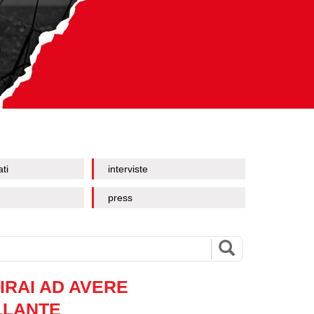
ati
interviste
press
IRAI AD AVERE
LLANTE