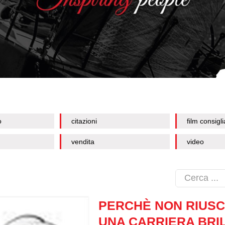
o
citazioni
film consigli
vendita
video
PERCHÈ NON RIUSC
UNA CARRIERA BRI