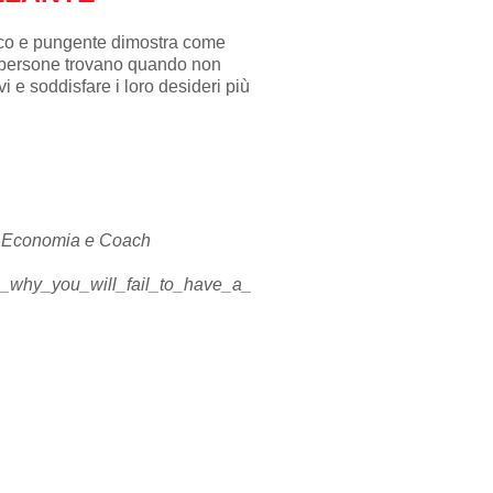
ico e pungente dimostra come
 persone trovano quando non
vi e soddisfare i loro desideri più
di Economia e Coach
th_why_you_will_fail_to_have_a_