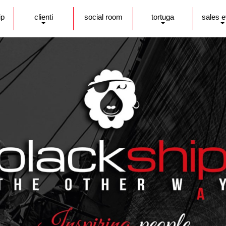
ip
clienti
social room
tortuga
sales 