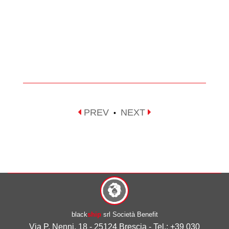
PREV
NEXT
•
black
ship
srl Società Benefit
Via P. Nenni, 18 - 25124 Brescia - Tel.: +39 030