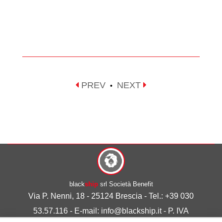
PREV
NEXT
•
black
ship
srl Società Benefit
Via P. Nenni, 18 - 25124 Brescia - Tel.: +39 030
53.57.116 - E-mail: info@blackship.it - P. IVA