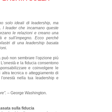
o solo ideali di leadership, ma
. I leader che incarnano queste
fforzano le relazioni e creano una
ità e sull'impegno. Ecco perché
ilastri di una leadership basata
ioni.
a può non sembrare l'opzione più
 L'onestà e la fiducia consentono
esponsabilizzare e coinvolgere le
 altra tecnica o atteggiamento di
 l'onestà nella tua leadership e
re”.
– George Washington.
asata sulla fiducia