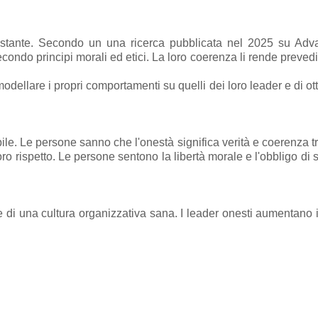
 costante. Secondo un una ricerca pubblicata nel 2025 su Ad
ondo principi morali ed etici. La loro coerenza li rende prevedi
dellare i propri comportamenti su quelli dei loro leader e di otten
le. Le persone sanno che l'onestà significa verità e coerenza t
o rispetto. Le persone sentono la libertà morale e l'obbligo di s
e di una cultura organizzativa sana. I leader onesti aumentano 