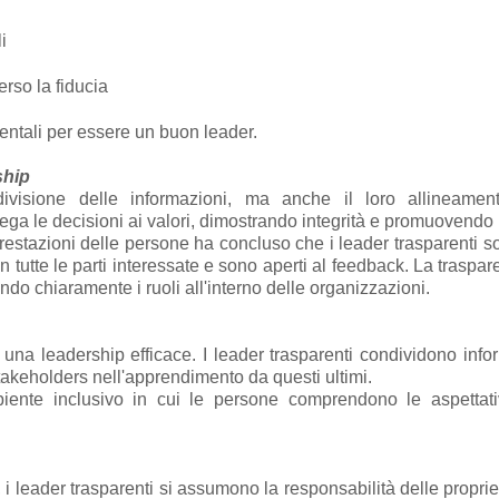
i
rso la fiducia
tali per essere un buon leader.
ship
ivisione delle informazioni, ma anche il loro allineame
ega le decisioni ai valori, dimostrando integrità e promuovendo 
restazioni delle persone ha concluso che i leader trasparenti s
n tutte le parti interessate e sono aperti al feedback. La traspar
endo chiaramente i ruoli all'interno delle organizzazioni.
 una leadership efficace. I leader trasparenti condividono info
takeholders nell'apprendimento da questi ultimi.
nte inclusivo in cui le persone comprendono le aspettati
ti, i leader trasparenti si assumono la responsabilità delle propri