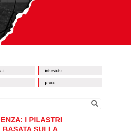
ati
interviste
press
NZA: I PILASTRI
P BASATA SULLA