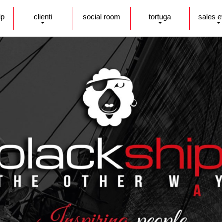
ip
clienti
social room
tortuga
sales 