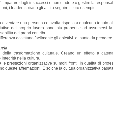
ale è imparare dagli insuccessi e non eludere o gestire la responsab
i, i leader ispirano gli altri a seguire il loro esempio.
diventare una persona coinvolta rispetto a qualcuno tenuto al
tive del proprio lavoro sono più propense ad assumersi la r
abilità dei propri contributi.
fferenza accettano facilmente gli obiettivi, al punto da prendere l
ucia
i della trasformazione culturale. Creano un effetto a caten
 integrità nella cultura.
le prestazioni organizzative su molti fronti. In qualità di profe
no queste affermazioni. E so che la cultura organizzativa basata 