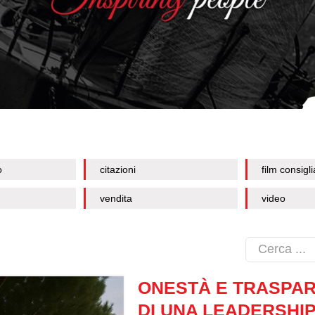
o
citazioni
film consigli
vendita
video
ONESTÀ E TRASPARE
DI UNA LEADERSHI