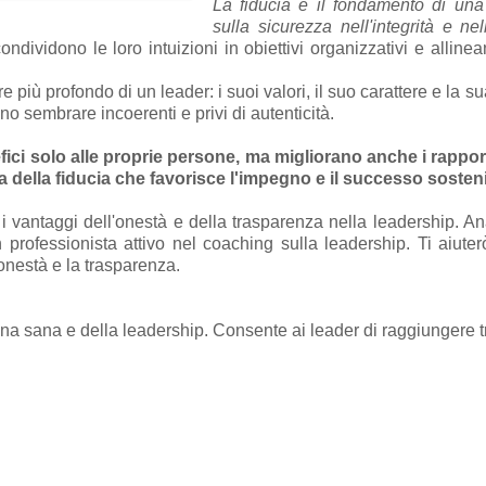
La fiducia è il fondamento di una
sulla sicurezza nell'integrità e ne
ividono le loro intuizioni in obiettivi organizzativi e allinean
più profondo di un leader: i suoi valori, il suo carattere e la 
o sembrare incoerenti e privi di autenticità.
ci solo alle proprie persone, ma migliorano anche i rapporti 
 della fiducia che favorisce l'impegno e il successo sosteni
e i vantaggi dell'onestà e della trasparenza nella leadership. A
un professionista attivo nel coaching sulla leadership. Ti aiut
'onestà e la trasparenza.
a sana e della leadership. Consente ai leader di raggiungere tre