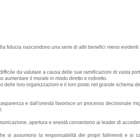
lla fiducia nascondono una serie di altri benefici meno evidenti
 difficile da valutare a causa delle sue ramificazioni di vasta p
o aumentare il morale in modo diretto e indiretto.
delle loro organizzazioni e il loro posto nel grande schema dell
 trasparenza e dall'onestà favorisce un processo decisionale m
i:
municazione, apertura e onestà consentono ai leader di accedere
che si assumono la responsabilità dei propri fallimenti e si 