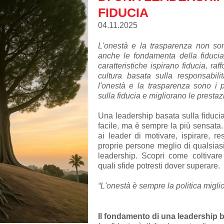
FIDUCIA
04.11.2025
L'onestà e la trasparenza non son
anche le fondamenta della fiducia
caratteristiche ispirano fiducia, ra
cultura basata sulla responsabil
l'onestà e la trasparenza sono i p
sulla fiducia e migliorano le prestaz
Una leadership basata sulla fiduci
facile, ma è sempre la più sensata.
ai leader di motivare, ispirare, r
proprie persone meglio di qualsiasi
leadership. Scopri come coltivare
quali sfide potresti dover superare.
“L'onestà è sempre la politica miglio
Il fondamento di una leadership b