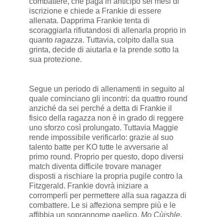
combattere, che paga in anticipo sei mesi di
iscrizione e chiede a Frankie di essere
allenata. Dapprima Frankie tenta di
scoraggiarla rifiutandosi di allenarla proprio in
quanto
ragazza
. Tuttavia, colpito dalla sua
grinta, decide di aiutarla e la prende sotto la
sua protezione.
Segue un periodo di allenamenti in seguito al
quale cominciano gli incontri: da quattro round
anziché da sei perché a detta di Frankie il
fisico della ragazza non è in grado di reggere
uno sforzo così prolungato. Tuttavia Maggie
rende impossibile verificarlo: grazie al suo
talento batte per KO tutte le avversarie al
primo round. Proprio per questo, dopo diversi
match diventa difficile trovare manager
disposti a rischiare la propria pugile contro la
Fitzgerald. Frankie dovrà iniziare a
corromperli per permettere alla sua ragazza di
combattere. Le si affeziona sempre più e le
affibbia un soprannome gaelico,
Mo Cùishle
,