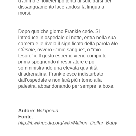
d'animo e nottetempo tenta di suicidarsi per
dissanguamento lacerandosi la lingua a
morsi.
Dopo qualche giorno Frankie cede. Si
introduce in ospedale di notte, entra nella sua
camera e le rivela il significato della parola
Mo
Cùishle
, ovvero «"mio sangue", o "mio
tesoro"». Il gesto estremo viene compiuto
prima spegnendo il respiratore e poi
somministrando una elevata quantità
di adrenalina. Frankie esce indisturbato
dall'ospedale e non farà più ritorno alla
palestra, abbandonando per sempre la boxe.
Autore:
Wikipedia
Fonte:
http://it.wikipedia.org/wiki/Million_Dollar_Baby