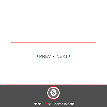
PREV
NEXT
•
black
ship
srl Società Benefit