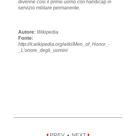
divenne così il primo uomo con handicap in
servizio militare permanente.
Autore:
Wikipedia
Fonte:
http://it.wikipedia.org/wiki/Men_of_Honor_-
_L'onore_degli_uomini
PREV
NEXT
•