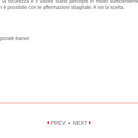
, la sicurezza e il valore siano percepiti in modo sufficienteme
 possibile con le affermazioni sbagliate. A voi la scelta.
porate trainer
PREV
NEXT
•