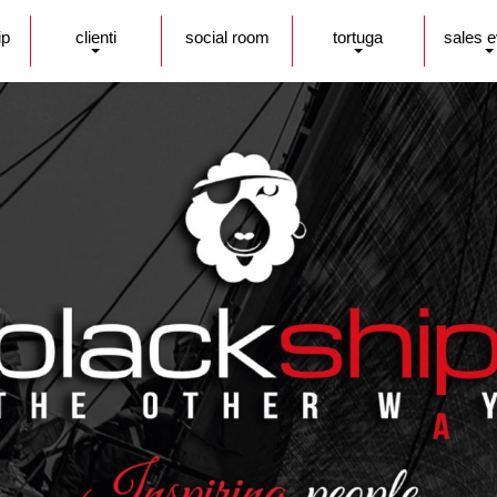
ip
clienti
social room
tortuga
sales 