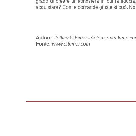
grado di creare un'atmosfera in cui la fiducia
acquistare? Con le domande giuste si può. Non è
Autore:
Jeffrey Gitomer - Autore, speaker e cor
Fonte:
www.gitomer.com