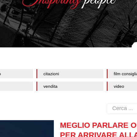
o
citazioni
film consigli
vendita
video
MEGLIO PARLARE 
PER ARRIVARE ALL