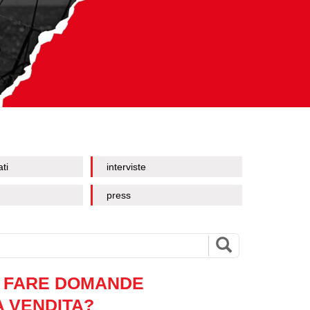
ati
interviste
press
O FARE DOMANDE
A VENDITA?