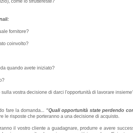
zio), come lo sfruttereste?
nali:
uale fornitore?
ato coinvolto?
 da quando avete iniziato?
to?
sulla vostra decisione di darci l'opportunità di lavorare insieme
ado fare la domanda...
“Quali opportunità state perdendo con 
re le risposte che porteranno a una decisione di acquisto.
eranno il vostro cliente a guadagnare, produrre e avere successo