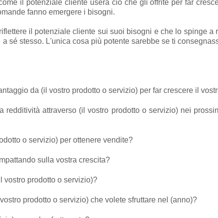
 come il potenziale cliente userà ciò che gli offrite per far cre
domande fanno emergere i bisogni.
lettere il potenziale cliente sui suoi bisogni e che lo spinge a 
ere a sé stesso. L'unica cosa più potente sarebbe se ti consegna
ntaggio da (il vostro prodotto o servizio) per far crescere il vos
 redditività attraverso (il vostro prodotto o servizio) nei pross
rodotto o servizio) per ottenere vendite?
 impattando sulla vostra crescita?
(il vostro prodotto o servizio)?
 vostro prodotto o servizio) che volete sfruttare nel (anno)?