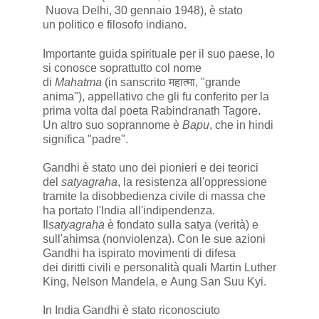
Nuova Delhi, 30 gennaio 1948), è stato
un politico e filosofo indiano.
Importante guida spirituale per il suo paese, lo
si conosce soprattutto col nome
di
Mahatma
(in sanscrito महात्मा, "grande
anima"), appellativo che gli fu conferito per la
prima volta dal poeta Rabindranath Tagore.
Un altro suo soprannome è
Bapu
, che in hindi
significa "padre".
Gandhi è stato uno dei pionieri e dei teorici
del
satyagraha
, la resistenza all'oppressione
tramite la disobbedienza civile di massa che
ha portato l'India all'indipendenza.
Il
satyagraha
è fondato sulla satya (verità) e
sull'ahimsa (nonviolenza). Con le sue azioni
Gandhi ha ispirato movimenti di difesa
dei diritti civili e personalità quali Martin Luther
King, Nelson Mandela, e Aung San Suu Kyi.
In India Gandhi è stato riconosciuto