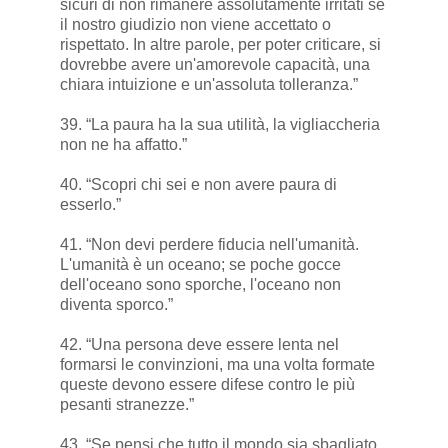
sicuri di non rimanere assolutamente irritati se
il nostro giudizio non viene accettato o
rispettato. In altre parole, per poter criticare, si
dovrebbe avere un'amorevole capacità, una
chiara intuizione e un'assoluta tolleranza.”
39. “La paura ha la sua utilità, la vigliaccheria
non ne ha affatto.”
40. “Scopri chi sei e non avere paura di
esserlo.”
41. “Non devi perdere fiducia nell'umanità.
L'umanità è un oceano; se poche gocce
dell'oceano sono sporche, l'oceano non
diventa sporco.”
42. “Una persona deve essere lenta nel
formarsi le convinzioni, ma una volta formate
queste devono essere difese contro le più
pesanti stranezze.”
43. “Se pensi che tutto il mondo sia sbagliato