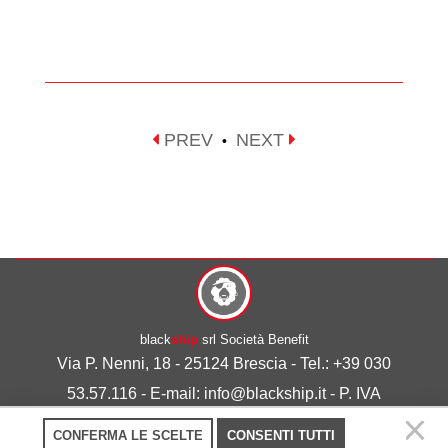
PREV
NEXT
•
black
ship
srl Società Benefit
Via P. Nenni, 18 - 25124 Brescia - Tel.: +39 030
53.57.116 - E-mail: info@blackship.it - P. IVA
03492980986
CONFERMA LE SCELTE
CONSENTI TUTTI