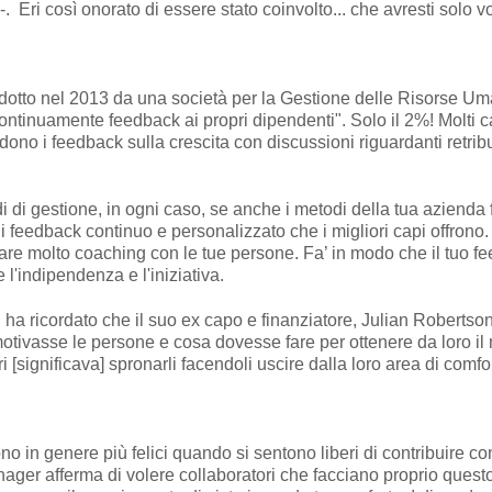
. Eri così onorato di essere stato coinvolto... che avresti solo volu
otto nel 2013 da una società per la Gestione delle Risorse Um
 continuamente feedback ai propri dipendenti". Solo il 2%! Molti c
ono i feedback sulla crescita con discussioni riguardanti retrib
di gestione, in ogni caso, se anche i metodi della tua azienda 
 di feedback continuo e personalizzato che i migliori capi offro
fare molto coaching con le tue persone. Fa’ in modo che il tuo f
 l'indipendenza e l'iniziativa.
a ricordato che il suo ex capo e finanziatore, Julian Robertson,
tivasse le persone e cosa dovesse fare per ottenere da loro i
ri [significava] spronarli facendoli uscire dalla loro area di comf
no in genere più felici quando si sentono liberi di contribuire 
anager afferma di volere collaboratori che facciano proprio que