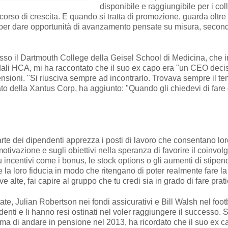
disponibile e raggiungibile per i col
orso di crescita. E quando si tratta di promozione, guarda oltre i 
i per dare opportunità di avanzamento pensate su misura, secondo 
esso il Dartmouth College della Geisel School di Medicina, che 
li HCA, mi ha raccontato che il suo ex capo era "un CEO decis
nsioni. "Si riusciva sempre ad incontrarlo. Trovava sempre il 
ato della Xantus Corp, ha aggiunto: "Quando gli chiedevi di fare q
rte dei dipendenti apprezza i posti di lavoro che consentano loro 
otivazione e sugli obiettivi nella speranza di favorire il coinv
ncentivi come i bonus, le stock options o gli aumenti di stipend
re la loro fiducia in modo che ritengano di poter realmente fare l
ve alte, fai capire al gruppo che tu credi sia in grado di fare pr
e, Julian Robertson nei fondi assicurativi e Bill Walsh nel footb
enti e li hanno resi ostinati nel voler raggiungere il successo. S
a di andare in pensione nel 2013, ha ricordato che il suo ex c