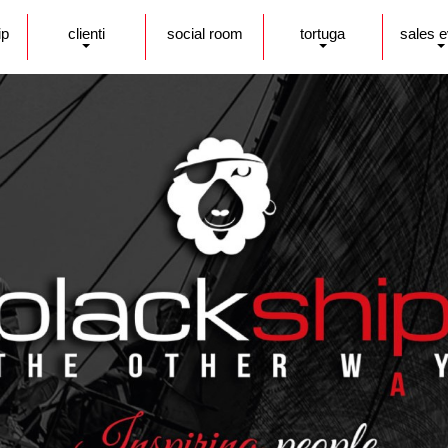
ip
clienti
social room
tortuga
sales 