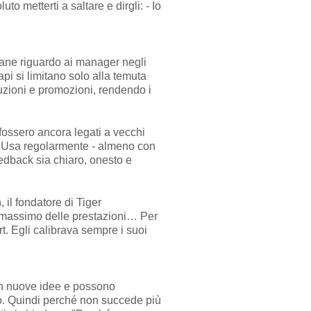
to metterti a saltare e dirgli: - Io
ane riguardo ai manager negli
api si limitano solo alla temuta
uzioni e promozioni, rendendo i
fossero ancora legati a vecchi
no. Usa regolarmente - almeno con
eedback sia chiaro, onesto e
 il fondatore di Tiger
l massimo delle prestazioni… Per
ort. Egli calibrava sempre i suoi
con nuove idee e possono
sto. Quindi perché non succede più