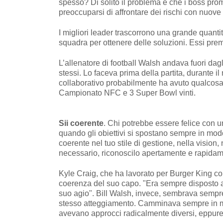
spesso? Di solito il problema è che i boss prom
preoccuparsi di affrontare dei rischi con nuov
I migliori leader trascorrono una grande quanti
squadra per ottenere delle soluzioni. Essi premi
L’allenatore di football Walsh andava fuori dag
stessi. Lo faceva prima della partita, durante 
collaborativo probabilmente ha avuto qualcosa a c
Campionato NFC e 3 Super Bowl vinti.
Sii coerente
. Chi potrebbe essere felice con un
quando gli obiettivi si spostano sempre in mod
coerente nel tuo stile di gestione, nella vision
necessario, riconoscilo apertamente e rapidam
Kyle Craig, che ha lavorato per Burger King con
coerenza del suo capo. "Era sempre disposto ad a
suo agio". Bill Walsh, invece, sembrava sempre
stesso atteggiamento. Camminava sempre in mo
avevano approcci radicalmente diversi, eppure