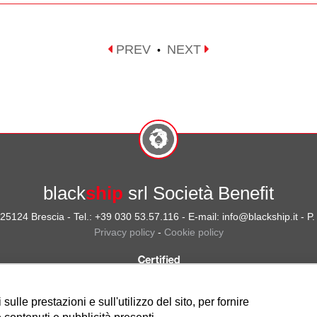
PREV
NEXT
•
black
ship
srl Società Benefit
- 25124 Brescia - Tel.: +39 030 53.57.116 - E-mail: info@blackship.it - 
Privacy policy
-
Cookie policy
ulle prestazioni e sull'utilizzo del sito, per fornire