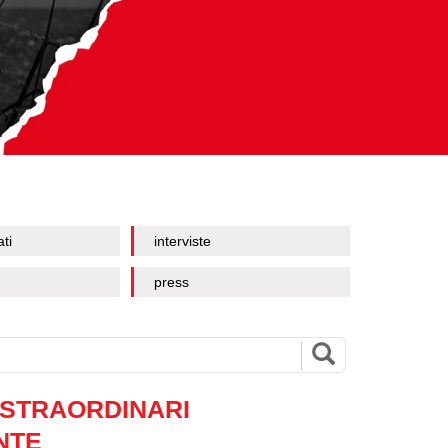
ati
interviste
press
 STRAORDINARI
NTE