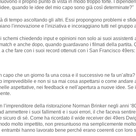
uovono il proprio punto di vista in modo troppo forte. I dipende
e idee, quando le idee del mio capo sono già così determinate?"
tà di tempo ascoltando gli altri. Essi propongono problemi e sfid
ano l'innovazione e l'iniziativa e incoraggiano tutti nel gruppo a
li schemi chiedendo input e opinioni non solo ai suoi assistenti 
il match e anche dopo, quando guardavano i filmati della partita.
he fare con i suoi record ottenuti con i San Francisco 49ers: 6 ti
 capo che un giorno fa una cosa e il successivo ne fa un’altra? È 
o imprevedibile e non si sa mai cosa aspettarsi o come andare a
, nelle aspettative, nei feedback e nell'apertura a nuove idee. Se
ente.
 l’imprenditore della ristorazione Norman Brinker negli anni ‘80, 
mmettere i suoi fallimenti e i suoi errori, il che faceva sentire
 sicuro di sé. Come ha ricordato il wide receiver dei 49ers Dwi
do molto impettito, non presuntuoso ma semplicemente molto s
 entrambi hanno lavorato bene perché erano coerenti con loro s