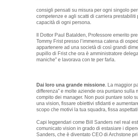
consigli pensati su misura per ogni singolo perc
competenze e agli scatti di carriera prestabilit
capacità di ogni persona.
Il Dottor Paul Batalden, Professore emerito pr
Tommy Frist presso l’immensa catena di ospeda
appartenere ad una società di così grandi dime
pupillo di Frist che ora è amministratore deleg
maniche” e lavorava con te per farla.
Dai loro una grande missione
. La maggior pa
differenza” e molte aziende ora puntano sulla m
compito dei manager. Non puoi puntare solo su i
una vision, fissare obiettivi sfidanti e aumenta
scopo che motivi la tua squadra, fissa aspettati
Capi leggendari come Bill Sanders nel real estat
comunicato vision in grado di estasiare i dipend
Sanders, che è diventato CEO di Archstone prim