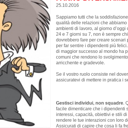
25.10.2016
Sappiamo tutti che la soddisfazione
qualità delle relazioni che abbiamo c
ambienti di lavoro, al giorno d’oggi
24 e 7 giorni su 7, non è sempre ch
dovrebbero fare per creare scenari p
per far sentire i dipendenti più felic
di maggior successo al mondo ha por
comuni che rendono lo svolgimento 
arricchente e gradevole.
Se il vostro ruolo consiste nel dove
assicuratevi di mettere in pratica i s
Gestisci individui, non squadre
. 
facile dimenticare che i dipendenti s
interessi, capacità, obiettivi e stil
rendere le tue interazioni con loro d
Assicurati di capire che cosa li fa 