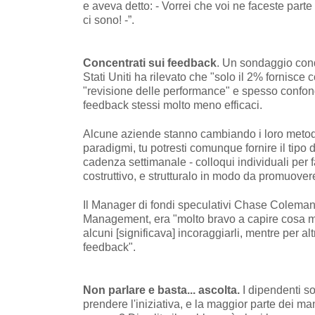
e aveva detto: - Vorrei che voi ne faceste parte -
ci sono! -”.
Concentrati sui feedback
. Un sondaggio cond
Stati Uniti ha rilevato che "solo il 2% fornisce
"revisione delle performance" e spesso confond
feedback stessi molto meno efficaci.
Alcune aziende stanno cambiando i loro metodi 
paradigmi, tu potresti comunque fornire il tipo
cadenza settimanale - colloqui individuali per 
costruttivo, e strutturalo in modo da promuovere
Il Manager di fondi speculativi Chase Coleman h
Management, era "molto bravo a capire cosa mo
alcuni [significava] incoraggiarli, mentre per alt
feedback".
Non parlare e basta... ascolta.
I dipendenti so
prendere l'iniziativa, e la maggior parte dei m