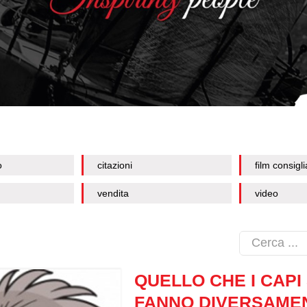
o
citazioni
film consigli
vendita
video
QUELLO CHE I CAPI
FANNO DIVERSAME