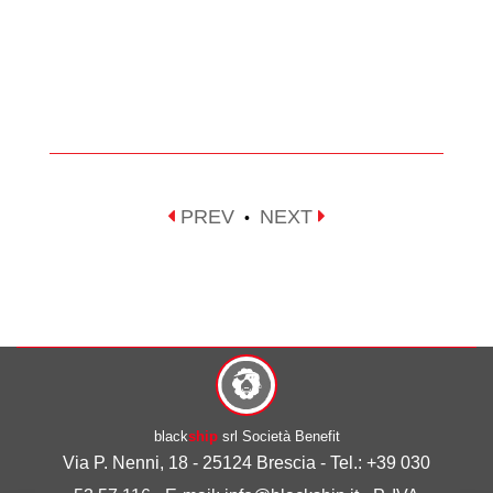
PREV
NEXT
•
black
ship
srl Società Benefit
Via P. Nenni, 18 - 25124 Brescia - Tel.: +39 030