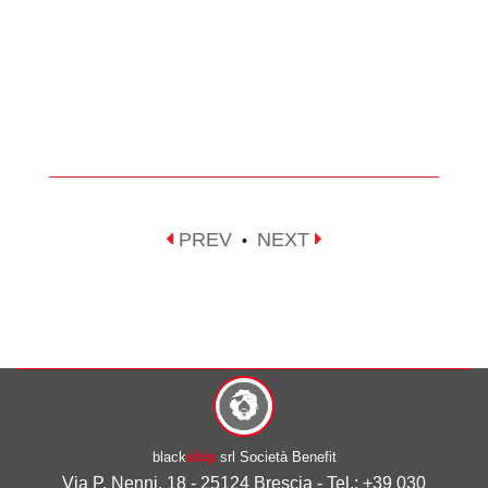
PREV
NEXT
•
black
ship
srl Società Benefit
Via P. Nenni, 18 - 25124 Brescia - Tel.: +39 030