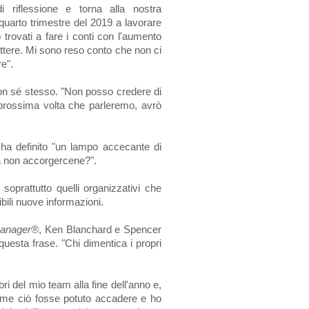
i riflessione e torna alla nostra
 quarto trimestre del 2019 a lavorare
mo trovati a fare i conti con l'aumento
attere. Mi sono reso conto che non ci
re".
non sé stesso. "Non posso credere di
prossima volta che parleremo, avrò
ha definito "un lampo accecante di
 a non accorgercene?".
soprattutto quelli organizzativi che
bili nuove informazioni.
Manager®
, Ken Blanchard e Spencer
questa frase. "Chi dimentica i propri
ri del mio team alla fine dell'anno e,
ome ciò fosse potuto accadere e ho