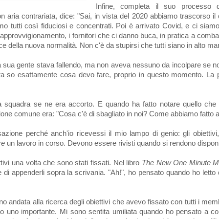
Infine, completa il suo processo d
 aria contrariata, dice: "Sai, in vista del 2020 abbiamo trascorso il
ravamo tutti così fiduciosi e concentrati. Poi è arrivato Covid, e ci sia
 approvvigionamento, i fornitori che ci danno buca, in pratica a comb
uce della nuova normalità. Non c'è da stupirsi che tutti siano in alto ma
e la sua gente stava fallendo, ma non aveva nessuno da incolpare se 
Ora so esattamente cosa devo fare, proprio in questo momento. La 
squadra se ne era accorto. E quando ha fatto notare quello che 
pinione comune era: "Cosa c'è di sbagliato in noi? Come abbiamo fatto
zione perché anch'io ricevessi il mio lampo di genio: gli obiettivi, 
re
un lavoro in corso. Devono essere rivisti quando si rendono disponi
ivi una volta che sono stati fissati. Nel libro
The New One Minute 
e di appenderli sopra la scrivania. "Ah!", ho pensato quando ho letto 
o andata alla ricerca degli obiettivi che avevo fissato con tutti i memb
o uno importante. Mi sono sentita umiliata quando ho pensato a c