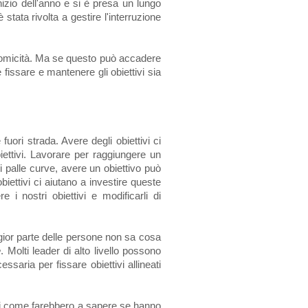
nizio dell'anno e si è presa un lungo
tata rivolta a gestire l'interruzione
comicità. Ma se questo può accadere
 fissare e mantenere gli obiettivi sia
fuori strada. Avere degli obiettivi ci
iettivi. Lavorare per raggiungere un
li palle curve, avere un obiettivo può
biettivi ci aiutano a investire queste
 nostri obiettivi e modificarli di
aggior parte delle persone non sa cosa
e
. Molti leader di alto livello possono
ssaria per fissare obiettivi allineati
enti come farebbero a sapere se hanno