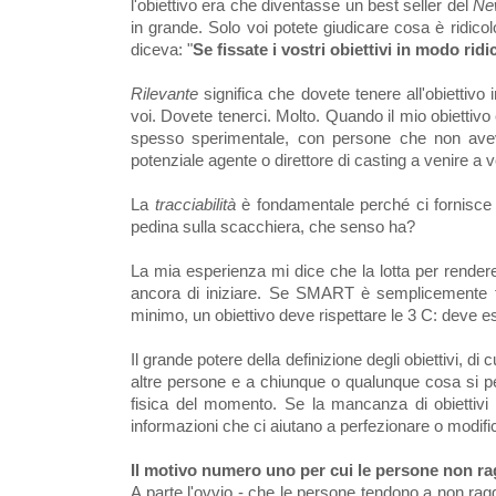
l'obiettivo era che diventasse un best seller del
Ne
in grande. Solo voi potete giudicare cosa è ridic
diceva: "
Se fissate i vostri obiettivi in modo ridic
Rilevante
significa che dovete tenere all'obiettiv
voi. Dovete tenerci. Molto. Quando il mio obiettivo
spesso sperimentale, con persone che non ave
potenziale agente o direttore di casting a venire a v
La
tracciabilità
è fondamentale perché ci fornisce i
pedina sulla scacchiera, che senso ha?
La mia esperienza mi dice che la lotta per rende
ancora di iniziare. Se SMART è semplicemente tro
minimo, un obiettivo deve rispettare le 3 C: deve 
Il grande potere della definizione degli obiettivi, di
altre persone e a chiunque o qualunque cosa si pen
fisica del momento. Se la mancanza di obiettivi fa
informazioni che ci aiutano a perfezionare o modific
Il motivo numero uno per cui le persone non rag
A parte l'ovvio - che le persone tendono a non ragg