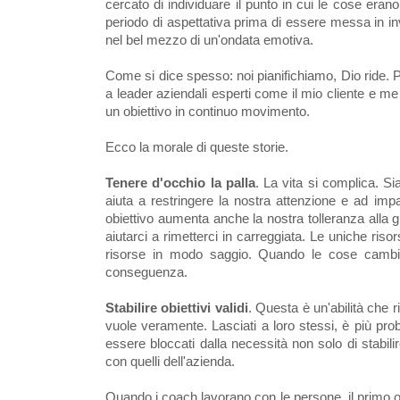
cercato di individuare il punto in cui le cose eran
periodo di aspettativa prima di essere messa in inv
nel bel mezzo di un'ondata emotiva.
Come si dice spesso: noi pianifichiamo, Dio ride.
a leader aziendali esperti come il mio cliente e me (
un obiettivo in continuo movimento.
Ecco la morale di queste storie.
Tenere d'occhio la palla
. La vita si complica. Sia
aiuta a restringere la nostra attenzione e ad imp
obiettivo aumenta anche la nostra tolleranza alla gr
aiutarci a rimetterci in carreggiata. Le uniche riso
risorse in modo saggio. Quando le cose cambiano
conseguenza.
Stabilire obiettivi validi
. Questa è un'abilità che r
vuole veramente. Lasciati a loro stessi, è più pro
essere bloccati dalla necessità non solo di stabilir
con quelli dell'azienda.
Quando i coach lavorano con le persone, il primo ord