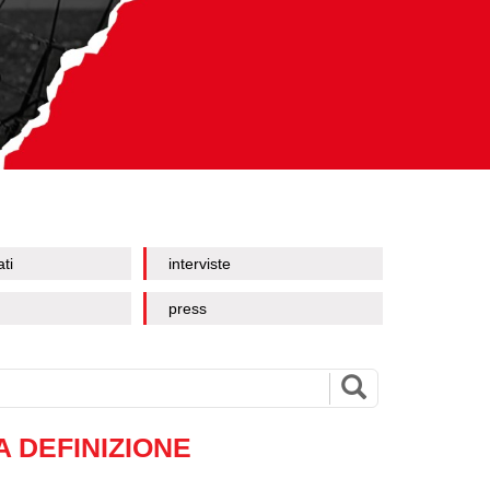
ati
interviste
press
A DEFINIZIONE