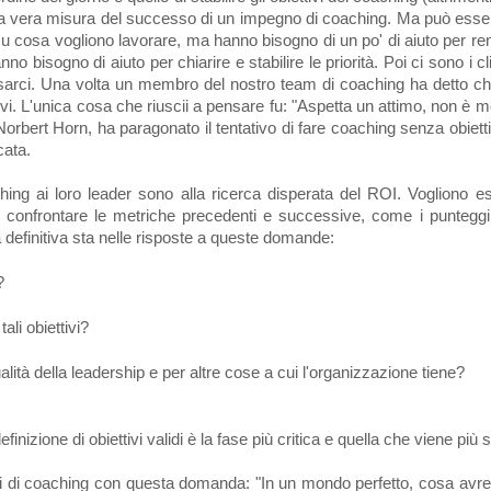
ca vera misura del successo di un impegno di coaching. Ma può essere 
cosa vogliono lavorare, ma hanno bisogno di un po' di aiuto per rendere
no bisogno di aiuto per chiarire e stabilire le priorità. Poi ci sono i 
nsarci. Una volta un membro del nostro team di coaching ha detto c
vi. L'unica cosa che riuscii a pensare fu: "Aspetta un attimo, non è 
orbert Horn, ha paragonato il tentativo di fare coaching senza obiettiv
cata.
ching ai loro leader sono alla ricerca disperata del ROI. Vogliono es
o confrontare le metriche precedenti e successive, come i punteggi 
a definitiva sta nelle risposte a queste domande:
?
ali obiettivi?
alità della leadership e per altre cose a cui l'organizzazione tiene?
inizione di obiettivi validi è la fase più critica e quella che viene più
chi di coaching con questa domanda: "In un mondo perfetto, cosa avre