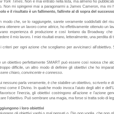
w York Times
. Non è mai entrato nella lista, ma almeno ho pubblicato 
olo. Non mi spingerei mai a paragonarmi a James Cameron, ma mi ha c
olo e il risultato è un fallimento, fallirete al di sopra del successo d
o in modo che, se lo raggiungete, sarete veramente soddisfatti del ri
 era ottenere un lavoro come attrice, ho effettivamente ottenuto un lav
vano esperienza di produzione e così lontano da Broadway che 
edere il mio lavoro. I miei risultati erano, letteralmente, una perdita d
 criteri per ogni azione che scegliamo per avvicinarci all'obiettivo.
re un obiettivo perfettamente SMART può essere così noiosa che alcu
ppo difficile, un altro modo di definire gli obiettivi che ho impa
essere
chiaro
,
convincente
e
connesso
.
 cui nessuno parla veramente, è che stabilire un obiettivo, scriverlo e d
si come il Divino. In qualche modo invoca l'aiuto degli altri e dell'
vorisce l'inerzia, gli obiettivi costringono all'azione e l'azione g
are l'obiettivo. Può sembrare una magia, ma forse si tratta solo di legg
giungono i loro obiettivi
iungere gli obiettivi vaghi o mal pensati o, Dio non voglia, che non g