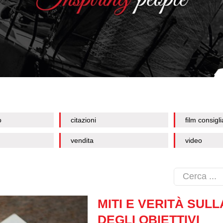
o
citazioni
film consigli
vendita
video
MITI E VERITÀ SULL
DEGLI OBIETTIVI