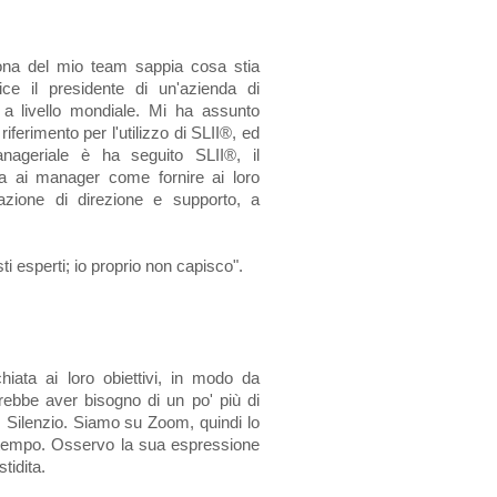
ona del mio team sappia cosa stia
ce il presidente di un'azienda di
a a livello mondiale. Mi ha assunto
ferimento per l'utilizzo di SLII®, ed
nageriale è ha seguito SLII®, il
 ai manager come fornire ai loro
inazione di direzione e supporto, a
i esperti; io proprio non capisco".
iata ai loro obiettivi, in modo da
otrebbe aver bisogno di un po' più di
. Silenzio. Siamo su Zoom, quindi lo
o tempo. Osservo la sua espressione
tidita.