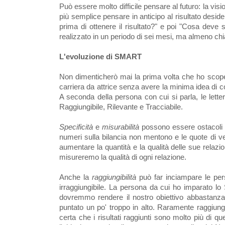
Può essere molto difficile pensare al futuro: la vi
più semplice pensare in anticipo al risultato desi
prima di ottenere il risultato?" e poi "Cosa dev
realizzato in un periodo di sei mesi, ma almeno chi
L'evoluzione di SMART
Non dimenticherò mai la prima volta che ho scope
carriera da attrice senza avere la minima idea di 
A seconda della persona con cui si parla, le let
Raggiungibile, Rilevante e Tracciabile.
Specificità
e
misurabilità
possono essere ostacoli ina
numeri sulla bilancia non mentono e le quote di vendi
aumentare la quantità e la qualità delle sue relazi
misureremo la qualità di ogni relazione.
Anche la
raggiungibilità
può far inciampare le per
irraggiungibile. La persona da cui ho imparato l
dovremmo rendere il nostro obiettivo abbastanz
puntato un po' troppo in alto. Raramente raggiung
certa che i risultati raggiunti sono molto più di q