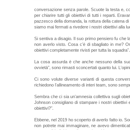
conversazione senza parole. Scuote la testa e, con
per chiarire tutti gli obiettivi di tutti i reparti. E
pazzesco della domanda, la rottura della catena di
siamo mai fermati a rivedere i nostri obiettivi alla l
Si sentiva a disagio. Il suo primo pensiero fu ch
non averlo visto. Cosa c'è di sbagliato in me? 
obiettivi completamente rivisti per tutta la squadra".
La cosa assurda è che anche nessuno della sua 
ovvietà", sono rimasti sconcertati quanto lui. L'o
Ci sono volute diverse varianti di questa conversa
richiedono l'allineamento di interi team, sono
semp
Sembra che ci sia un'amnesia collettiva sugli obiett
Johnson consigliano di stampare i nostri obiettivi 
obiettivi?".
Ebbene, nel 2019 ho scoperto di averlo fatto io. Son
non potrete mai immaginare, ne avevo dimenticat