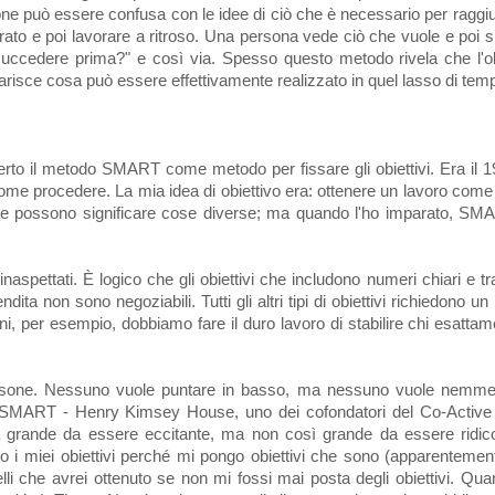
sione può essere confusa con le idee di ciò che è necessario per raggiu
derato e poi lavorare a ritroso. Una persona vede ciò che vuole e poi
e succedere prima?" e così via. Spesso questo metodo rivela che l'o
arisce cosa può essere effettivamente realizzato in quel lasso di tem
rto il metodo SMART come metodo per fissare gli obiettivi. Era il 
come procedere. La mia idea di obiettivo era: ottenere un lavoro come
tere possono significare cose diverse; ma quando l'ho imparato, SMA
spettati. È logico che gli obiettivi che includono numeri chiari e tracci
ta non sono negoziabili. Tutti gli altri tipi di obiettivi richiedono un 
oni, per esempio, dobbiamo fare il duro lavoro di stabilire chi esatt
sone. Nessuno vuole puntare in basso, ma nessuno vuole nemmeno 
o SMART - Henry Kimsey House, uno dei cofondatori del Co-Active T
a grande da essere eccitante, ma non così grande da essere ridic
o i miei obiettivi perché mi pongo obiettivi che sono (apparentemen
uelli che avrei ottenuto se non mi fossi mai posta degli obiettivi. Qua