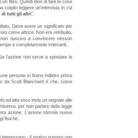
un libro. Quindi direi di fare le cose
olpito leggere un'intervista in cui
i tutti gli altri
".
sultato. Deve avere un
significato
per
oro come attrice. Non era retribuito,
non riuscivo a convincere nessun
i tempo e completamente irrilevanti.
 Se l'azione non serve a spostare la
ne persone si tirano indietro prima
rato da Scott Blanchard è che, come
irlo ad alta voce invia un segnale alle
Universo, per non parlare della legge
enera azione. L'azione stimola nuove
i fisiche.
li interessano - il motivo numero uno