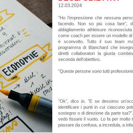
12.03.2024
"Ho l'impressione che nessuna pers
facendo. Non so più cosa fare", di
abbigliamento athleisure riconosciut
come coach per essere un modello di ri
è sconvolto. Tutto il suo team ma
programma di Blanchard che insegna
diretti collaboratori la giusta comb
seconda dell'obiettivo.
"Queste persone sono tutti professionist
"Ok", dico io. "E se dessimo un'occh
identificare i punti in cui ciascuno p
sostegno o di direzione da parte tua?"
vedo fissare il vuoto. Lo fa per molt
passare da confusa, a incredula, a infas