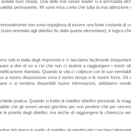
o andate fuori strada. Una delle mie senior leader si è ammalata all'i
alidità permanente. Mi sono resa conto che tutta la mia attenzione è s
 Personalmente non sono orgogliosa di essere una fonte costante di 
sono orientata agli obiettivi fin dalla quarta elementare), è logico che
mo tutti in balia degli imprevisti e ci lasciamo facilmente trasportare 
arare a dire di
no
a ciò che non ci aiuterà a raggiungere i nostri ob
atificazione ritardata. Quando la vita ci colpisce con le sue inevitabi
rse a nostra disposizione sono il nostro tempo e le nostre forze. Gli o
 o si rendono disponibili nuove informazioni, dobbiamo rivedere i
ichiede pratica. Quando si tratta di stabilire obiettivi personali, la m
babile che gli esseri umani giochino per
non perdere
che per
vincer
e le priorità degli obiettivi, ma anche di raggiungere la chiarezza nece
ine del giorno è quello di stabilire gli obiettivi del coaching (altrim