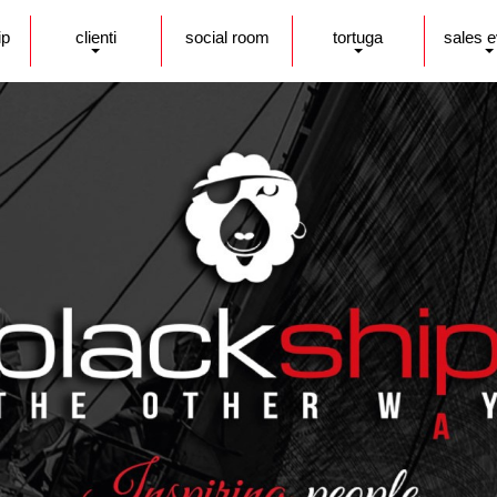
ip
clienti
social room
tortuga
sales 