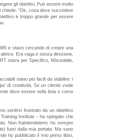
ngere gli obiettivi. Può essere molto
 si chiede: "Ok, cosa deve succedere
biettivo è troppo grande per essere
po.
1985 e stavo cercando di creare una
 attrice. Era vaga e senza direzione.
RT stava per Specifico, Misurabile,
abili siano più facili da stabilire: i
po' di creatività. Se un cliente vuole
amente deve essere nella lista e come
sentirsi frustrato da un obiettivo
raining Institute - ha spiegato che
olo. Non fraintendetemi: ho sempre
te) fuori dalla mia portata. Ma sono
ndo ho pubblicato il mio primo libro,