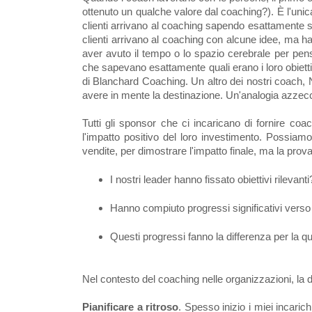
ottenuto un qualche valore dal coaching?). È l'uni
clienti arrivano al coaching sapendo esattamente su 
clienti arrivano al coaching con alcune idee, ma han
aver avuto il tempo o lo spazio cerebrale per pe
che sapevano esattamente quali erano i loro obietti
di Blanchard Coaching. Un altro dei nostri coach, N
avere in mente la destinazione. Un'analogia azzec
Tutti gli sponsor che ci incaricano di fornire coa
l'impatto positivo del loro investimento. Possiam
vendite, per dimostrare l'impatto finale, ma la prov
I nostri leader hanno fissato obiettivi rilevanti
Hanno compiuto progressi significativi verso t
Questi progressi fanno la differenza per la qu
Nel contesto del coaching nelle organizzazioni, la def
Pianificare a ritroso
. Spesso inizio i miei incari