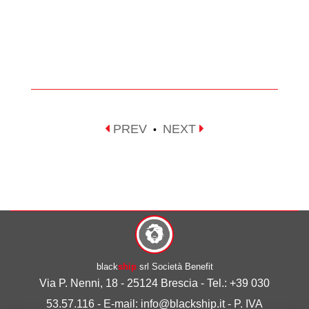
PREV
NEXT
•
black
ship
srl Società Benefit
Via P. Nenni, 18 - 25124 Brescia - Tel.: +39 030
53.57.116 - E-mail: info@blackship.it - P. IVA