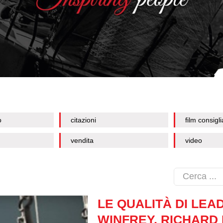
o
citazioni
film consigli
vendita
video
LE QUALITÀ DI LE
WINFREY, RICHARD