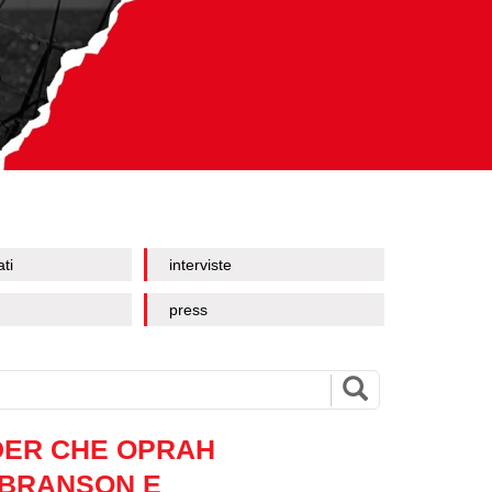
ati
interviste
press
ADER CHE OPRAH
 BRANSON E