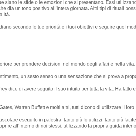
 siano le sfide o le emozioni che si presentano. Essi utilizzano 
dia un tono positivo all’intera giornata. Altri tipi di rituali poss
alità.
diano secondo le tue priorità e i tuoi obiettivi e seguire quel m
nteriore per prendere decisioni nel mondo degli affari e nella vita.
entimento, un sesto senso o una sensazione che si prova a propo
rey dice di avere seguito il suo intuito per tutta la vita. Ha fatt
es, Warren Buffett e molti altri, tutti dicono di utilizzare il loro i
uscolare eseguito in palestra: tanto più lo utilizzi, tanto più faci
e all’interno di noi stessi, utilizzando la propria guida interio