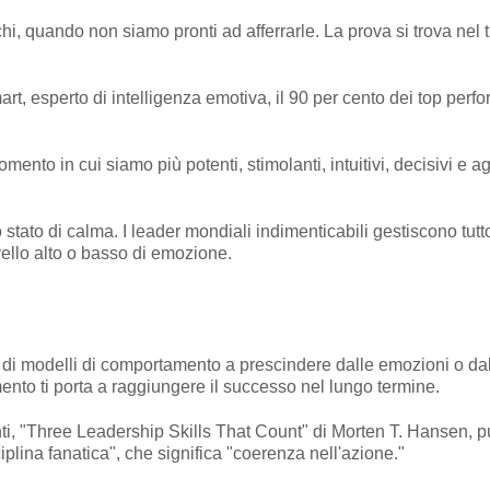
i, quando non siamo pronti ad afferrarle. La prova si trova nel t
rt, esperto di intelligenza emotiva, il 90 per cento dei top perf
nto in cui siamo più potenti, stimolanti, intuitivi, decisivi e 
tato di calma. I leader mondiali indimenticabili gestiscono tut
vello alto o basso di emozione.
e di modelli di comportamento a prescindere dalle emozioni o dal
nto ti porta a raggiungere il successo nel lungo termine.
nti, "Three Leadership Skills That Count" di Morten T. Hansen, p
iplina fanatica", che significa "coerenza nell'azione."