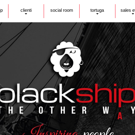
ip
clienti
social room
tortuga
sales 