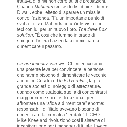
trattava di diritti non correlati alle prestazioni.
Quando
Mahindra
smise di distribuire il bonus
Diwali, ebbe l'effetto di sparare un missile
contro l’azienda. "Fu un importante punto di
svolta", disse Mahindra in un’intervista che
feci con lui per un nuovo libro,
The three Box
solution
. "È così che fummo in grado di
spingere l'intera l’azienda a cominciare a
dimenticare il passato."
Creare incentivi win-win
. Gli incentivi sono
una potente leva per convincere le persone
che hanno bisogno di dimenticare le vecchie
abitudini. Cosi fece
United Rentals
, la più
grande società di noleggio di attrezzature,
usando come strategia quella di concentrarsi
maggiormente sui clienti nazionali per
affrontare una “sfida a dimenticare” enorme: i
responsabili di filiale avevano bisogno di
dimenticare la mentalità “feudale”. Il CEO
Mike Kneeland rivoluzionò così il sistema di
incentivazione per i manager di filiale. Invece