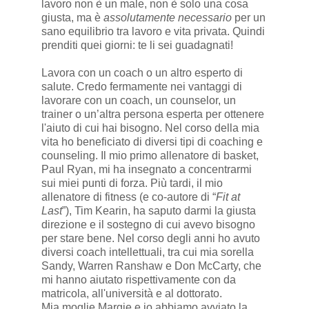
lavoro non è un male, non è solo una cosa
giusta, ma è
assolutamente necessario
per un
sano equilibrio tra lavoro e vita privata. Quindi
prenditi quei giorni: te li sei guadagnati!
Lavora con un coach o un altro esperto di
salute. Credo fermamente nei vantaggi di
lavorare con un coach, un counselor, un
trainer o un’altra persona esperta per ottenere
l'aiuto di cui hai bisogno. Nel corso della mia
vita ho beneficiato di diversi tipi di coaching e
counseling. Il mio primo allenatore di basket,
Paul Ryan, mi ha insegnato a concentrarmi
sui miei punti di forza. Più tardi, il mio
allenatore di fitness (e co-autore di “
Fit at
Last
”), Tim Kearin, ha saputo darmi la giusta
direzione e il sostegno di cui avevo bisogno
per stare bene. Nel corso degli anni ho avuto
diversi coach intellettuali, tra cui mia sorella
Sandy, Warren Ranshaw e Don McCarty, che
mi hanno aiutato rispettivamente con da
matricola, all'università e al dottorato.
Mia moglie Margie e io abbiamo avviato la