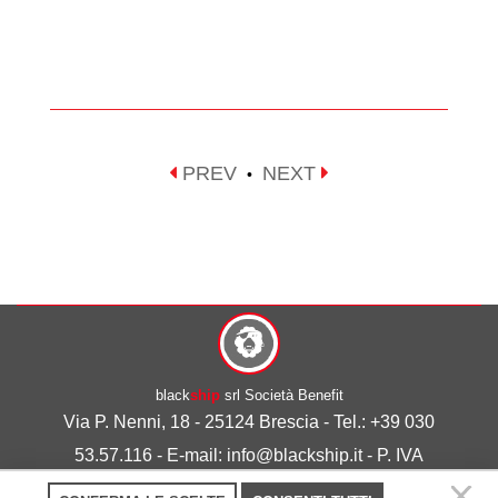
PREV
NEXT
•
black
ship
srl Società Benefit
Via P. Nenni, 18 - 25124 Brescia - Tel.: +39 030
53.57.116 - E-mail: info@blackship.it - P. IVA
03492980986